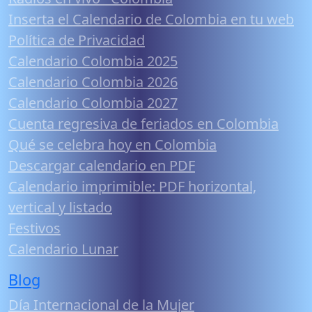
Inserta el Calendario de Colombia en tu web
Política de Privacidad
Calendario Colombia 2025
Calendario Colombia 2026
Calendario Colombia 2027
Cuenta regresiva de feriados en Colombia
Qué se celebra hoy en Colombia
Descargar calendario en PDF
Calendario imprimible: PDF horizontal,
vertical y listado
Festivos
Calendario Lunar
Blog
Día Internacional de la Mujer