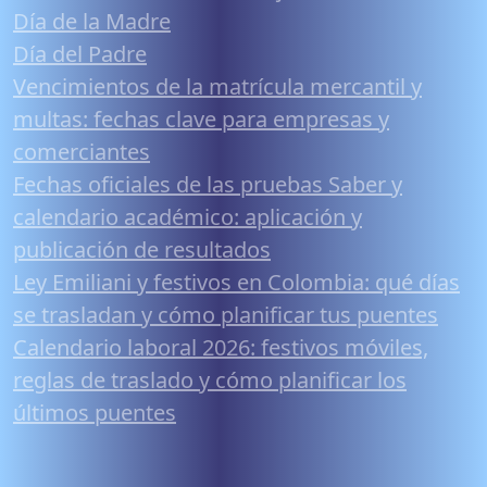
Día de la Madre
Día del Padre
Vencimientos de la matrícula mercantil y
multas: fechas clave para empresas y
comerciantes
Fechas oficiales de las pruebas Saber y
calendario académico: aplicación y
publicación de resultados
Ley Emiliani y festivos en Colombia: qué días
se trasladan y cómo planificar tus puentes
Calendario laboral 2026: festivos móviles,
reglas de traslado y cómo planificar los
últimos puentes