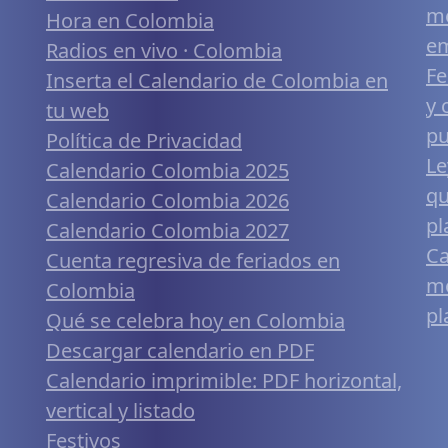
me
Hora en Colombia
em
Radios en vivo · Colombia
Fe
Inserta el Calendario de Colombia en
y 
tu web
pu
Política de Privacidad
Le
Calendario Colombia 2025
qu
Calendario Colombia 2026
pl
Calendario Colombia 2027
Ca
Cuenta regresiva de feriados en
mó
Colombia
pl
Qué se celebra hoy en Colombia
Descargar calendario en PDF
Calendario imprimible: PDF horizontal,
vertical y listado
Festivos