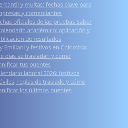
rcantil y multas: fechas clave para
presas y comerciantes
chas oficiales de las pruebas Saber
calendario académico: aplicación y
blicación de resultados
y Emiliani y festivos en Colombia:
é días se trasladan y cómo
anificar tus puentes
lendario laboral 2026: festivos
viles, reglas de traslado y cómo
anificar los últimos puentes