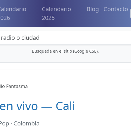
alendario
Calendario
Blog
Contacto
2026
2025
eda de radios y contenidos
Búsqueda en el sitio (Google CSE).
io Fantasma
en vivo — Cali
Pop · Colombia