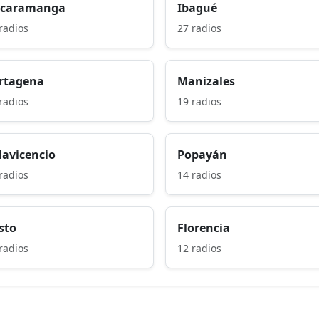
caramanga
Ibagué
radios
27 radios
rtagena
Manizales
radios
19 radios
llavicencio
Popayán
radios
14 radios
sto
Florencia
radios
12 radios