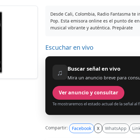
Desde Cali, Colombia, Radio Fantasma te in
Pop. Esta emisora online es el punto de e
musical vibrante y auténtica. Prepárate
Escuchar en vivo
Buscar señal en vivo
♫
Mira un anuncio breve para consu
Ver anuncio y consultar
Te mostraremos el estado actual de la señal al fi
Compartir:
Facebook
X
WhatsApp
Lin