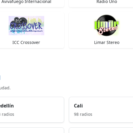
Avivafuego Internacional
Radio Uno
ICC Crossover
Limar Stereo
d
iudad.
dellín
Cali
 radios
98 radios