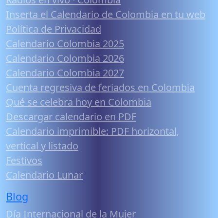
Inserta el Calendario de Colombia en tu web
Política de Privacidad
Calendario Colombia 2025
Calendario Colombia 2026
Calendario Colombia 2027
Cuenta regresiva de feriados en Colombia
Qué se celebra hoy en Colombia
Descargar calendario en PDF
Calendario imprimible: PDF horizontal,
vertical y listado
Festivos
Calendario Lunar
Blog
Día Internacional de la Mujer