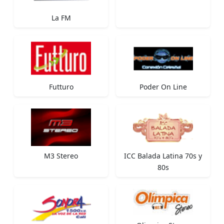
La FM
Futturo
Poder On Line
M3 Stereo
ICC Balada Latina 70s y
80s