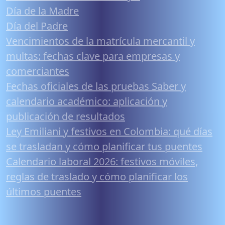
Día de la Madre
Día del Padre
Vencimientos de la matrícula mercantil y
multas: fechas clave para empresas y
comerciantes
Fechas oficiales de las pruebas Saber y
calendario académico: aplicación y
publicación de resultados
Ley Emiliani y festivos en Colombia: qué días
se trasladan y cómo planificar tus puentes
Calendario laboral 2026: festivos móviles,
reglas de traslado y cómo planificar los
últimos puentes