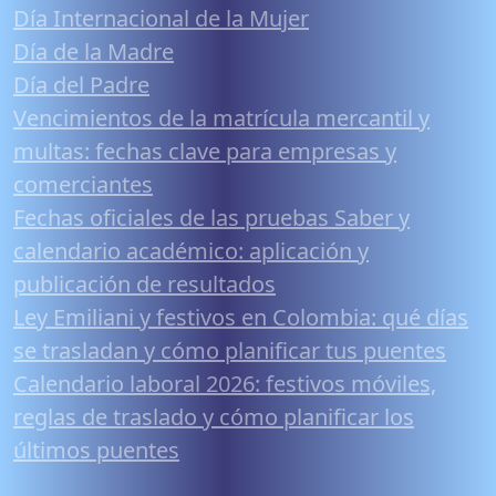
Día Internacional de la Mujer
Día de la Madre
Día del Padre
Vencimientos de la matrícula mercantil y
multas: fechas clave para empresas y
comerciantes
Fechas oficiales de las pruebas Saber y
calendario académico: aplicación y
publicación de resultados
Ley Emiliani y festivos en Colombia: qué días
se trasladan y cómo planificar tus puentes
Calendario laboral 2026: festivos móviles,
reglas de traslado y cómo planificar los
últimos puentes