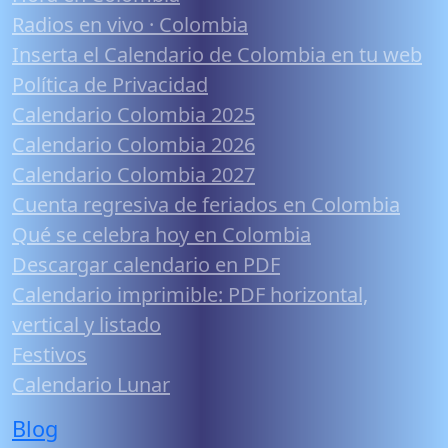
Radios en vivo · Colombia
Inserta el Calendario de Colombia en tu web
Política de Privacidad
Calendario Colombia 2025
Calendario Colombia 2026
Calendario Colombia 2027
Cuenta regresiva de feriados en Colombia
Qué se celebra hoy en Colombia
Descargar calendario en PDF
Calendario imprimible: PDF horizontal,
vertical y listado
Festivos
Calendario Lunar
Blog