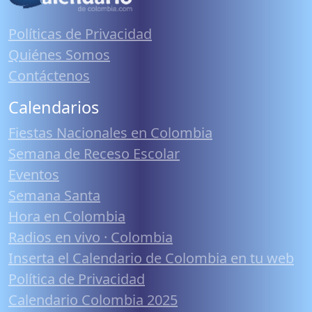
Políticas de Privacidad
Quiénes Somos
Contáctenos
Calendarios
Fiestas Nacionales en Colombia
Semana de Receso Escolar
Eventos
Semana Santa
Hora en Colombia
Radios en vivo · Colombia
Inserta el Calendario de Colombia en tu web
Política de Privacidad
Calendario Colombia 2025