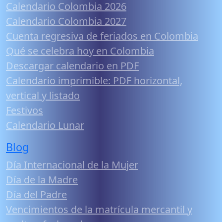
Calendario Colombia 2026
Calendario Colombia 2027
Cuenta regresiva de feriados en Colombia
Qué se celebra hoy en Colombia
Descargar calendario en PDF
Calendario imprimible: PDF horizontal,
vertical y listado
Festivos
Calendario Lunar
Blog
Día Internacional de la Mujer
Día de la Madre
Día del Padre
Vencimientos de la matrícula mercantil y