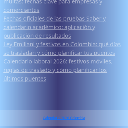
multas: fechas clave para empresas y
comerciantes
Fechas oficiales de las pruebas Saber y
calendario académico: aplicación y
publicación de resultados
Ley Emiliani y festivos en Colombia: qué días
se trasladan y cómo planificar tus puentes
Calendario laboral 2026: festivos móviles,
reglas de traslado y cómo planificar los
últimos puentes
Calendario 2026 Colombia