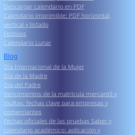
Descargar calendario en PDF
Calendario imprimible: PDF horizontal,
vertical y listado
Festivos
Calendario Lunar
Blog
Día Internacional de la Mujer
Día de la Madre
Día del Padre
Vencimientos de la matrícula mercantil y
multas: fechas clave para empresas y
comerciantes
Fechas oficiales de las pruebas Saber y
calendario académico: aplicación y