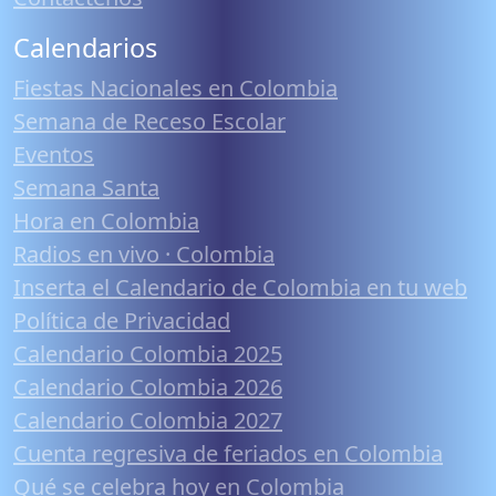
Calendarios
Fiestas Nacionales en Colombia
Semana de Receso Escolar
Eventos
Semana Santa
Hora en Colombia
Radios en vivo · Colombia
Inserta el Calendario de Colombia en tu web
Política de Privacidad
Calendario Colombia 2025
Calendario Colombia 2026
Calendario Colombia 2027
Cuenta regresiva de feriados en Colombia
Qué se celebra hoy en Colombia