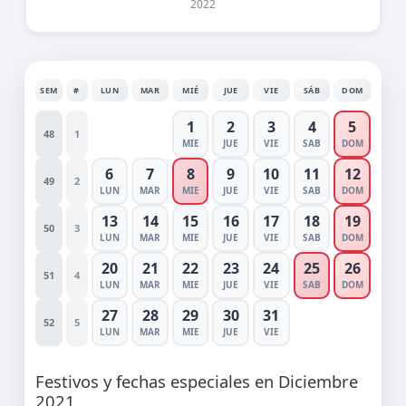
2022
SEM
#
LUN
MAR
MIÉ
JUE
VIE
SÁB
DOM
1
2
3
4
5
48
1
MIE
JUE
VIE
SAB
DOM
6
7
8
9
10
11
12
49
2
LUN
MAR
MIE
JUE
VIE
SAB
DOM
13
14
15
16
17
18
19
50
3
LUN
MAR
MIE
JUE
VIE
SAB
DOM
20
21
22
23
24
25
26
51
4
LUN
MAR
MIE
JUE
VIE
SAB
DOM
27
28
29
30
31
52
5
LUN
MAR
MIE
JUE
VIE
Festivos y fechas especiales en Diciembre
2021