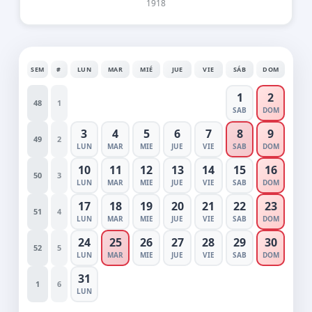
1918
SEM
#
LUN
MAR
MIÉ
JUE
VIE
SÁB
DOM
1
2
48
1
SAB
DOM
3
4
5
6
7
8
9
49
2
LUN
MAR
MIE
JUE
VIE
SAB
DOM
10
11
12
13
14
15
16
50
3
LUN
MAR
MIE
JUE
VIE
SAB
DOM
17
18
19
20
21
22
23
51
4
LUN
MAR
MIE
JUE
VIE
SAB
DOM
24
25
26
27
28
29
30
52
5
LUN
MAR
MIE
JUE
VIE
SAB
DOM
31
1
6
LUN