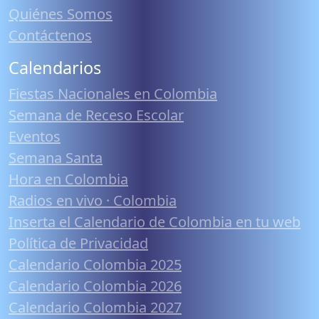
Quiénes Somos
Contáctenos
Calendarios
Fiestas Nacionales en Colombia
Semana de Receso Escolar
Eventos
Semana Santa
Hora en Colombia
Radios en vivo · Colombia
Inserta el Calendario de Colombia en tu web
Política de Privacidad
Calendario Colombia 2025
Calendario Colombia 2026
Calendario Colombia 2027