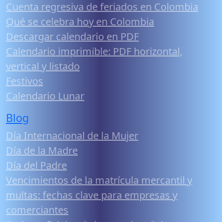
Cuenta regresiva de feriados en Colombia
Qué se celebra hoy en Colombia
Descargar calendario en PDF
Calendario imprimible: PDF horizontal,
vertical y listado
Festivos
Calendario Lunar
Blog
Día Internacional de la Mujer
Día de la Madre
Día del Padre
Vencimientos de la matrícula mercantil y
multas: fechas clave para empresas y
comerciantes