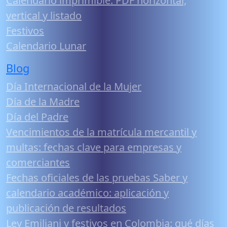
Calendario imprimible: PDF horizontal,
vertical y listado
Festivos
Calendario Lunar
Blog
Día Internacional de la Mujer
Día de la Madre
Día del Padre
Vencimientos de la matrícula mercantil y
multas: fechas clave para empresas y
comerciantes
Fechas oficiales de las pruebas Saber y
calendario académico: aplicación y
publicación de resultados
Ley Emiliani y festivos en Colombia: qué días