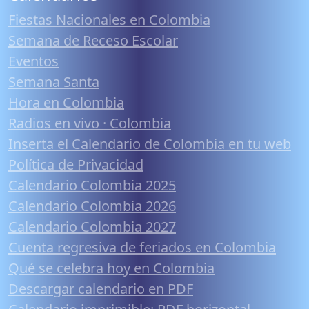
Fiestas Nacionales en Colombia
Semana de Receso Escolar
Eventos
Semana Santa
Hora en Colombia
Radios en vivo · Colombia
Inserta el Calendario de Colombia en tu web
Política de Privacidad
Calendario Colombia 2025
Calendario Colombia 2026
Calendario Colombia 2027
Cuenta regresiva de feriados en Colombia
Qué se celebra hoy en Colombia
Descargar calendario en PDF