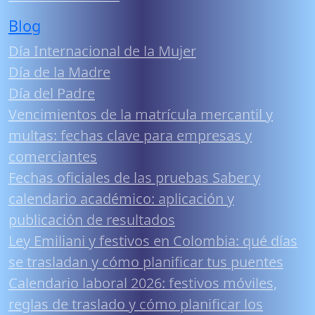
Blog
Día Internacional de la Mujer
Día de la Madre
Día del Padre
Vencimientos de la matrícula mercantil y
multas: fechas clave para empresas y
comerciantes
Fechas oficiales de las pruebas Saber y
calendario académico: aplicación y
publicación de resultados
Ley Emiliani y festivos en Colombia: qué días
se trasladan y cómo planificar tus puentes
Calendario laboral 2026: festivos móviles,
reglas de traslado y cómo planificar los