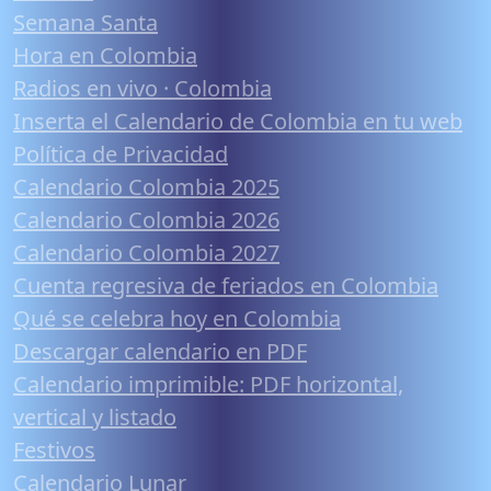
Semana Santa
Hora en Colombia
Radios en vivo · Colombia
Inserta el Calendario de Colombia en tu web
Política de Privacidad
Calendario Colombia 2025
Calendario Colombia 2026
Calendario Colombia 2027
Cuenta regresiva de feriados en Colombia
Qué se celebra hoy en Colombia
Descargar calendario en PDF
Calendario imprimible: PDF horizontal,
vertical y listado
Festivos
Calendario Lunar