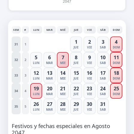
2047
SEM
#
LUN
MAR
MIÉ
JUE
VIE
SÁB
DOM
1
2
3
4
31
1
JUE
VIE
SAB
DOM
5
6
7
8
9
10
11
32
2
LUN
MAR
MIE
JUE
VIE
SAB
DOM
12
13
14
15
16
17
18
33
3
LUN
MAR
MIE
JUE
VIE
SAB
DOM
19
20
21
22
23
24
25
34
4
LUN
MAR
MIE
JUE
VIE
SAB
DOM
26
27
28
29
30
31
35
5
LUN
MAR
MIE
JUE
VIE
SAB
Festivos y fechas especiales en Agosto
2047