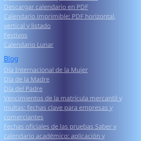
Descargar calendario en PDF
Calendario imprimible: PDF horizontal,
vertical y listado
Festivos
Calendario Lunar
Blog
Día Internacional de la Mujer
Día de la Madre
Día del Padre
Vencimientos de la matrícula mercantil y
multas: fechas clave para empresas y
comerciantes
Fechas oficiales de las pruebas Saber y
calendario académico: aplicación y