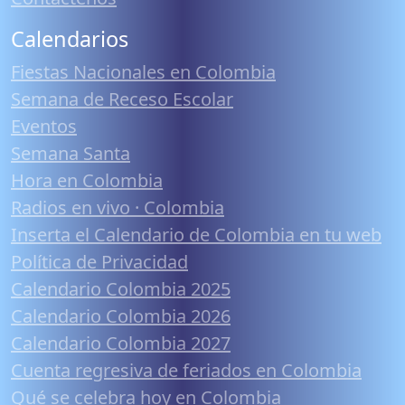
Calendarios
Fiestas Nacionales en Colombia
Semana de Receso Escolar
Eventos
Semana Santa
Hora en Colombia
Radios en vivo · Colombia
Inserta el Calendario de Colombia en tu web
Política de Privacidad
Calendario Colombia 2025
Calendario Colombia 2026
Calendario Colombia 2027
Cuenta regresiva de feriados en Colombia
Qué se celebra hoy en Colombia