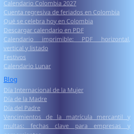
Calendario Colombia 2027
Cuenta regresiva de feriados en Colombia
Qué se celebra hoy en Colombia
Descargar calendario en PDF
Calendario imprimible: PDF horizontal,
vertical y listado
Festivos
Calendario Lunar
Blog
Día Internacional de la Mujer
Día de la Madre
Día del Padre
Vencimientos de la matrícula mercantil y
multas: fechas clave para empresas y