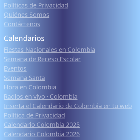
Políticas de Privacidad
Quiénes Somos
Contáctenos
Calendarios
Fiestas Nacionales en Colombia
Semana de Receso Escolar
Eventos
Semana Santa
Hora en Colombia
Radios en vivo · Colombia
Inserta el Calendario de Colombia en tu web
Política de Privacidad
Calendario Colombia 2025
Calendario Colombia 2026