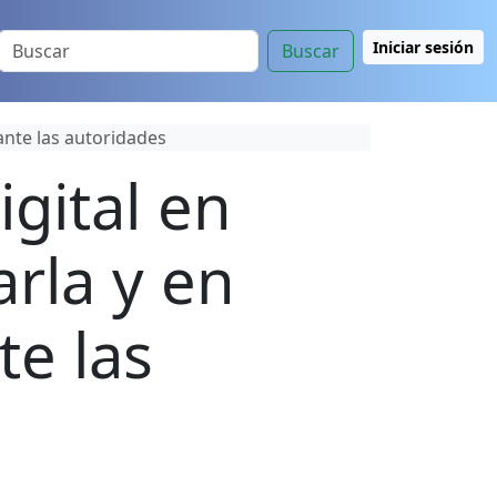
Iniciar sesión
Buscar
ante las autoridades
gital en
rla y en
te las