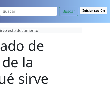
Iniciar sesión
Buscar
 sirve este documento
icado de
de la
ué sirve