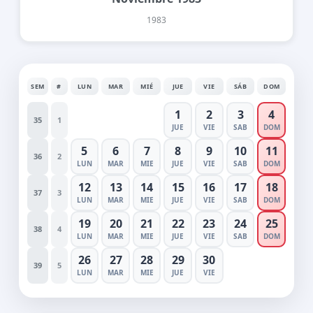
1983
SEM
#
LUN
MAR
MIÉ
JUE
VIE
SÁB
DOM
1
2
3
4
35
1
JUE
VIE
SAB
DOM
5
6
7
8
9
10
11
36
2
LUN
MAR
MIE
JUE
VIE
SAB
DOM
12
13
14
15
16
17
18
37
3
LUN
MAR
MIE
JUE
VIE
SAB
DOM
19
20
21
22
23
24
25
38
4
LUN
MAR
MIE
JUE
VIE
SAB
DOM
26
27
28
29
30
39
5
LUN
MAR
MIE
JUE
VIE