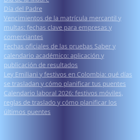
Día del Padre
Vencimientos de la matrícula mercantil y
multas: fechas clave para empresas y
comerciantes
Fechas oficiales de las pruebas Saber y
calendario académico: aplicación y
publicación de resultados
Ley Emiliani y festivos en Colombia: qué días
se trasladan y cómo planificar tus puentes
Calendario laboral 2026: festivos móviles,
reglas de traslado y cómo planificar los
últimos puentes