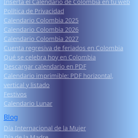
Inserta el Calendario de Colombia en tu web
Política de Privacidad
Calendario Colombia 2025
Calendario Colombia 2026
Calendario Colombia 2027
Cuenta regresiva de feriados en Colombia
Qué se celebra hoy en Colombia
Descargar calendario en PDF
Calendario imprimible: PDF horizontal,
vertical y listado
Festivos
Calendario Lunar
Blog
Día Internacional de la Mujer
Día de la Madre