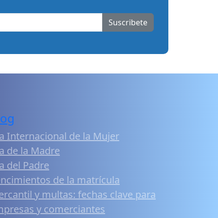
Suscribete
log
a Internacional de la Mujer
a de la Madre
a del Padre
ncimientos de la matrícula
rcantil y multas: fechas clave para
presas y comerciantes