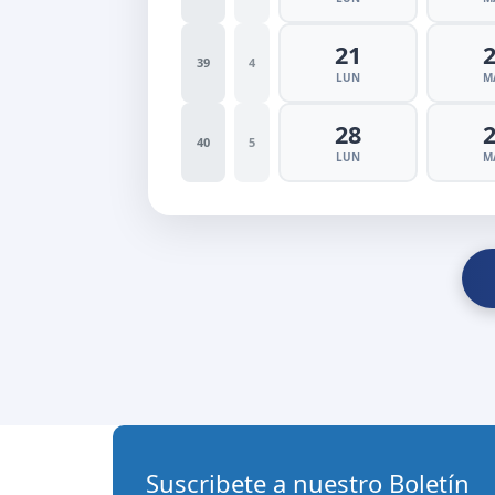
21
39
4
LUN
M
28
40
5
LUN
M
Suscribete a nuestro Boletín