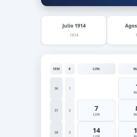
Julio 1914
Agos
1914
SEM
#
LUN
M
36
1
M
7
37
2
LUN
M
14
38
3
LUN
M