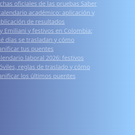
chas oficiales de las pruebas Saber
calendario académico: aplicación y
blicación de resultados
y Emiliani y festivos en Colombia:
é días se trasladan y cómo
anificar tus puentes
lendario laboral 2026: festivos
viles, reglas de traslado y cómo
anificar los últimos puentes