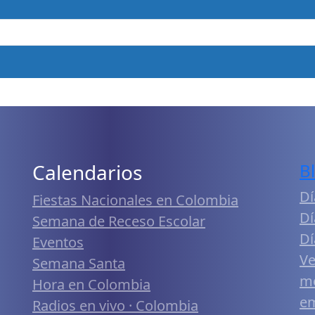
Calendarios
B
Dí
Fiestas Nacionales en Colombia
Dí
Semana de Receso Escolar
Dí
Eventos
Ve
Semana Santa
me
Hora en Colombia
em
Radios en vivo · Colombia