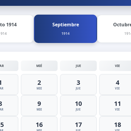
to 1914
Septiembre
Octubre
1914
1914
191
AR
MIÉ
JUE
VIE
1
2
3
4
AR
MIE
JUE
VIE
8
9
10
11
AR
MIE
JUE
VIE
15
16
17
18
AR
MIE
JUE
VIE