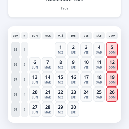
1909
SEM
#
LUN
MAR
MIÉ
JUE
VIE
SÁB
DOM
1
2
3
4
5
35
1
MIE
JUE
VIE
SAB
DOM
6
7
8
9
10
11
12
36
2
LUN
MAR
MIE
JUE
VIE
SAB
DOM
13
14
15
16
17
18
19
37
3
LUN
MAR
MIE
JUE
VIE
SAB
DOM
20
21
22
23
24
25
26
38
4
LUN
MAR
MIE
JUE
VIE
SAB
DOM
27
28
29
30
39
5
LUN
MAR
MIE
JUE