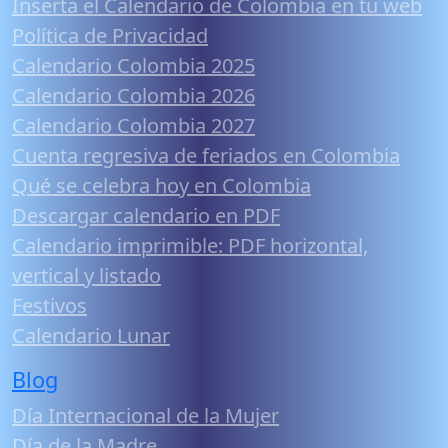
Inserta el Calendario de Colombia en tu web
Política de Privacidad
Calendario Colombia 2025
Calendario Colombia 2026
Calendario Colombia 2027
Cuenta regresiva de feriados en Colombia
Qué se celebra hoy en Colombia
Descargar calendario en PDF
Calendario imprimible: PDF horizontal,
vertical y listado
Festivos
Calendario Lunar
Blog
Día Internacional de la Mujer
Día de la Madre