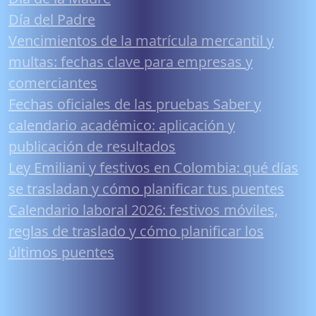
Día del Padre
Vencimientos de la matrícula mercantil y
multas: fechas clave para empresas y
comerciantes
Fechas oficiales de las pruebas Saber y
calendario académico: aplicación y
publicación de resultados
Ley Emiliani y festivos en Colombia: qué días
se trasladan y cómo planificar tus puentes
Calendario laboral 2026: festivos móviles,
reglas de traslado y cómo planificar los
últimos puentes