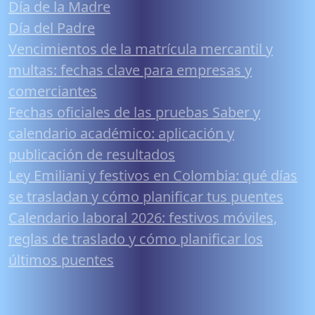
Día de la Madre
Día del Padre
Vencimientos de la matrícula mercantil y
multas: fechas clave para empresas y
comerciantes
Fechas oficiales de las pruebas Saber y
calendario académico: aplicación y
publicación de resultados
Ley Emiliani y festivos en Colombia: qué días
se trasladan y cómo planificar tus puentes
Calendario laboral 2026: festivos móviles,
reglas de traslado y cómo planificar los
últimos puentes