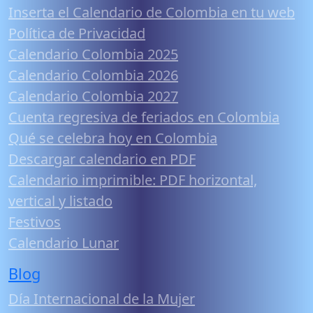
Inserta el Calendario de Colombia en tu web
Política de Privacidad
Calendario Colombia 2025
Calendario Colombia 2026
Calendario Colombia 2027
Cuenta regresiva de feriados en Colombia
Qué se celebra hoy en Colombia
Descargar calendario en PDF
Calendario imprimible: PDF horizontal,
vertical y listado
Festivos
Calendario Lunar
Blog
Día Internacional de la Mujer