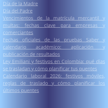
Día de la Madre
Día del Padre
Vencimientos de la matrícula mercantil y
multas: fechas clave para empresas y
comerciantes
Fechas oficiales de las pruebas Saber y
calendario académico: aplicación y
publicación de resultados
Ley Emiliani y festivos en Colombia: qué días
se trasladan y cómo planificar tus puentes
Calendario laboral 2026: festivos móviles,
reglas de traslado y cómo planificar los
últimos puentes