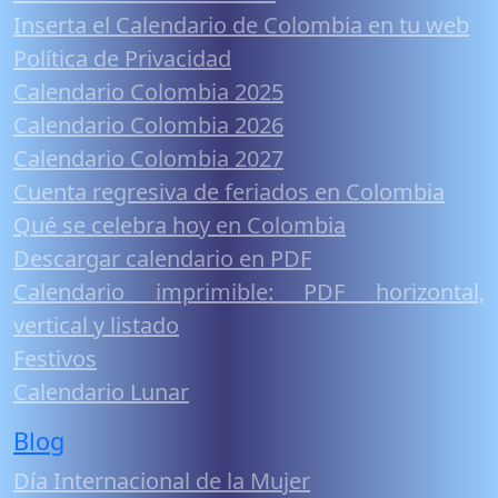
Inserta el Calendario de Colombia en tu web
Política de Privacidad
Calendario Colombia 2025
Calendario Colombia 2026
Calendario Colombia 2027
Cuenta regresiva de feriados en Colombia
Qué se celebra hoy en Colombia
Descargar calendario en PDF
Calendario imprimible: PDF horizontal,
vertical y listado
Festivos
Calendario Lunar
Blog
Día Internacional de la Mujer