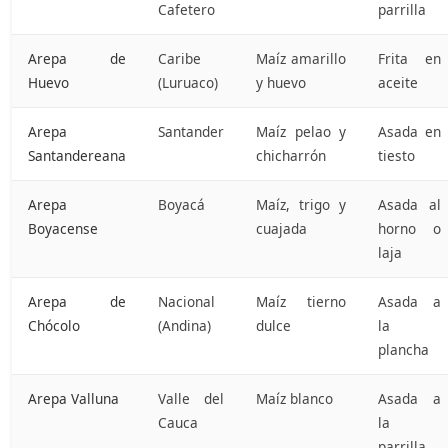
Cafetero
parrilla
Arepa de
Caribe
Maíz amarillo
Frita en
Huevo
(Luruaco)
y huevo
aceite
Arepa
Santander
Maíz pelao y
Asada en
Santandereana
chicharrón
tiesto
Arepa
Boyacá
Maíz, trigo y
Asada al
Boyacense
cuajada
horno o
laja
Arepa de
Nacional
Maíz tierno
Asada a
Chócolo
(Andina)
dulce
la
plancha
Arepa Valluna
Valle del
Maíz blanco
Asada a
Cauca
la
parrilla