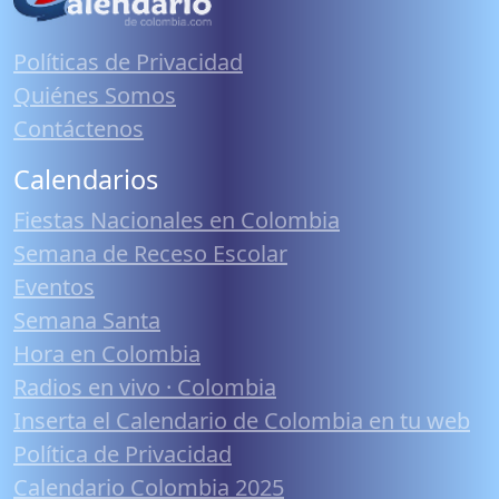
Políticas de Privacidad
Quiénes Somos
Contáctenos
Calendarios
Fiestas Nacionales en Colombia
Semana de Receso Escolar
Eventos
Semana Santa
Hora en Colombia
Radios en vivo · Colombia
Inserta el Calendario de Colombia en tu web
Política de Privacidad
Calendario Colombia 2025