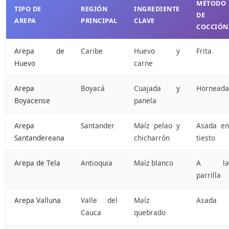
MÉTODO
TIPO DE
REGIÓN
INGREDIENTE
DE
AREPA
PRINCIPAL
CLAVE
COCCIÓN
Arepa de
Caribe
Huevo y
Frita
Huevo
carne
Arepa
Boyacá
Cuajada y
Horneada
Boyacense
panela
Arepa
Santander
Maíz pelao y
Asada en
Santandereana
chicharrón
tiesto
Arepa de Tela
Antioquia
Maíz blanco
A la
parrilla
Arepa Valluna
Valle del
Maíz
Asada
Cauca
quebrado