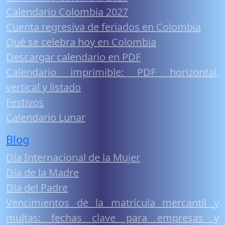
Calendario Colombia 2027
Cuenta regresiva de feriados en Colombia
Qué se celebra hoy en Colombia
Descargar calendario en PDF
Calendario imprimible: PDF horizontal,
vertical y listado
Festivos
Calendario Lunar
Blog
Día Internacional de la Mujer
Día de la Madre
Día del Padre
Vencimientos de la matrícula mercantil y
multas: fechas clave para empresas y