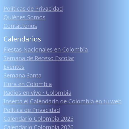
Políticas de Privacidad
Quiénes Somos
Contáctenos
Calendarios
Fiestas Nacionales en Colombia
Semana de Receso Escolar
Eventos
Semana Santa
Hora en Colombia
Radios en vivo · Colombia
Inserta el Calendario de Colombia en tu web
Política de Privacidad
Calendario Colombia 2025
Calendario Colombia 2026