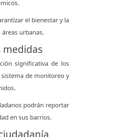
ómicos.
antizar el bienestar y la
s áreas urbanas.
s medidas
ón significativa de los
n sistema de monitoreo y
nidos.
udadanos podrán reportar
dad en sus barrios.
 ciudadanía