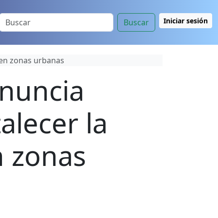
Iniciar sesión
Buscar
 en zonas urbanas
nuncia
alecer la
n zonas