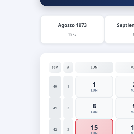
Agosto 1973
Septie
1973
SEM
#
LUN
M
1
40
1
LUN
M
8
41
2
LUN
M
15
42
3
LUN
M