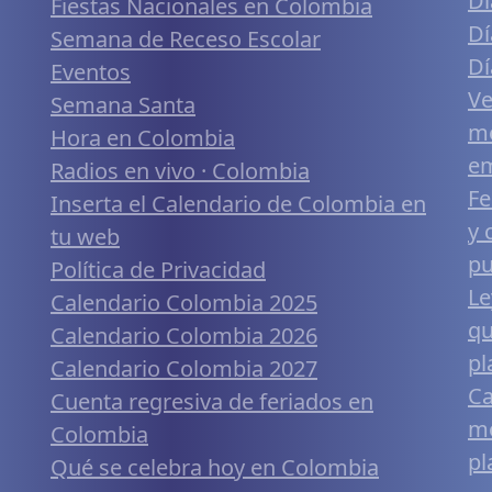
Dí
Fiestas Nacionales en Colombia
Dí
Semana de Receso Escolar
Dí
Eventos
Ve
Semana Santa
me
Hora en Colombia
em
Radios en vivo · Colombia
Fe
Inserta el Calendario de Colombia en
y 
tu web
pu
Política de Privacidad
Le
Calendario Colombia 2025
qu
Calendario Colombia 2026
pl
Calendario Colombia 2027
Ca
Cuenta regresiva de feriados en
mó
Colombia
pl
Qué se celebra hoy en Colombia