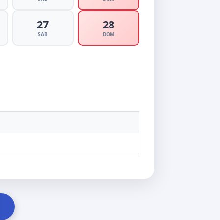
27
28
SAB
DOM