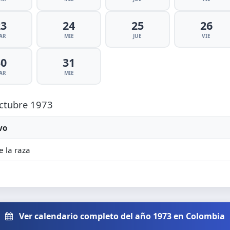
23
24
25
26
AR
MIE
JUE
VIE
30
31
AR
MIE
Octubre 1973
vo
e la raza
Ver calendario completo del año 1973 en Colombia