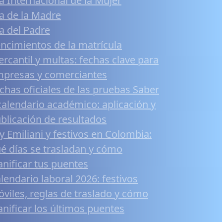
a Internacional de la Mujer
a de la Madre
a del Padre
ncimientos de la matrícula
rcantil y multas: fechas clave para
presas y comerciantes
chas oficiales de las pruebas Saber
calendario académico: aplicación y
blicación de resultados
y Emiliani y festivos en Colombia:
é días se trasladan y cómo
anificar tus puentes
lendario laboral 2026: festivos
viles, reglas de traslado y cómo
anificar los últimos puentes