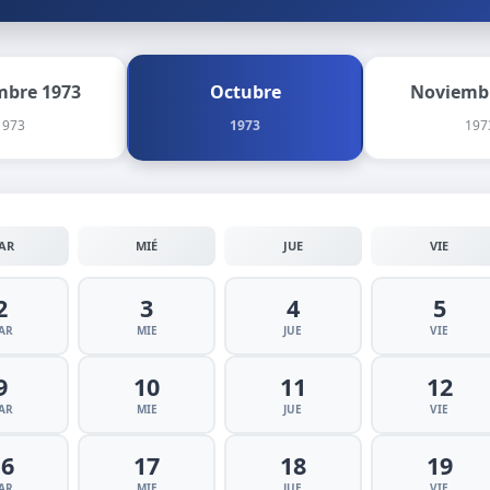
mbre 1973
Octubre
Noviemb
1973
1973
197
AR
MIÉ
JUE
VIE
2
3
4
5
AR
MIE
JUE
VIE
9
10
11
12
AR
MIE
JUE
VIE
16
17
18
19
AR
MIE
JUE
VIE