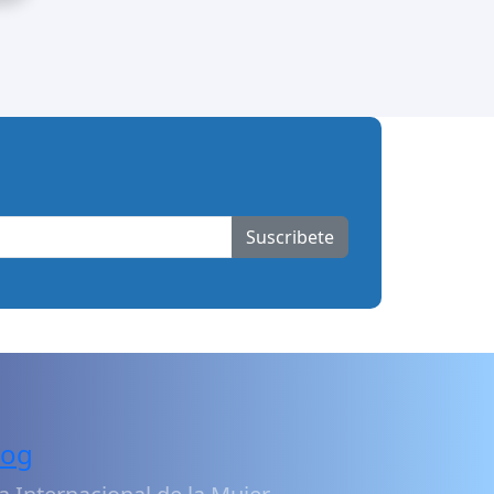
Suscribete
log