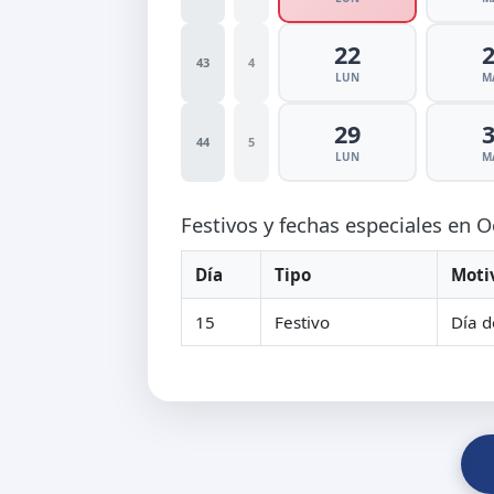
22
43
4
LUN
M
29
44
5
LUN
M
Festivos y fechas especiales en 
Día
Tipo
Moti
15
Festivo
Día d