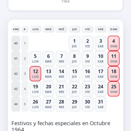
1964
SEM
#
LUN
MAR
MIÉ
JUE
VIE
SÁB
DOM
1
2
3
4
40
1
JUE
VIE
SAB
DOM
5
6
7
8
9
10
11
41
2
LUN
MAR
MIE
JUE
VIE
SAB
DOM
12
13
14
15
16
17
18
42
3
LUN
MAR
MIE
JUE
VIE
SAB
DOM
19
20
21
22
23
24
25
43
4
LUN
MAR
MIE
JUE
VIE
SAB
DOM
26
27
28
29
30
31
44
5
LUN
MAR
MIE
JUE
VIE
SAB
Festivos y fechas especiales en Octubre
1964