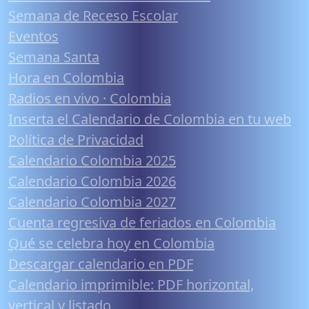
Semana de Receso Escolar
Eventos
Semana Santa
Hora en Colombia
Radios en vivo · Colombia
Inserta el Calendario de Colombia en tu web
Política de Privacidad
Calendario Colombia 2025
Calendario Colombia 2026
Calendario Colombia 2027
Cuenta regresiva de feriados en Colombia
Qué se celebra hoy en Colombia
Descargar calendario en PDF
Calendario imprimible: PDF horizontal,
vertical y listado