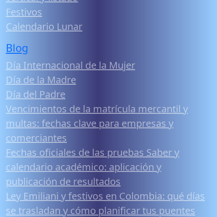
Festivos
Calendario Lunar
Blog
Día Internacional de la Mujer
Día de la Madre
Día del Padre
Vencimientos de la matrícula mercantil y
multas: fechas clave para empresas y
comerciantes
Fechas oficiales de las pruebas Saber y
calendario académico: aplicación y
publicación de resultados
Ley Emiliani y festivos en Colombia: qué días
se trasladan y cómo planificar tus puentes