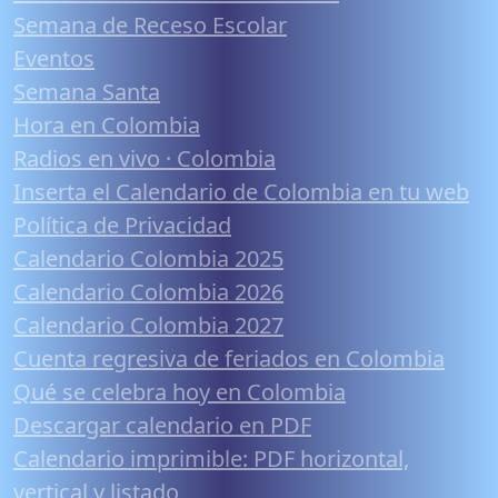
Semana de Receso Escolar
Eventos
Semana Santa
Hora en Colombia
Radios en vivo · Colombia
Inserta el Calendario de Colombia en tu web
Política de Privacidad
Calendario Colombia 2025
Calendario Colombia 2026
Calendario Colombia 2027
Cuenta regresiva de feriados en Colombia
Qué se celebra hoy en Colombia
Descargar calendario en PDF
Calendario imprimible: PDF horizontal,
vertical y listado