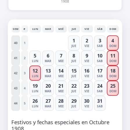
1908
SEM
#
LUN
MAR
MIÉ
JUE
VIE
SÁB
DOM
1
2
3
4
40
1
JUE
VIE
SAB
DOM
5
6
7
8
9
10
11
41
2
LUN
MAR
MIE
JUE
VIE
SAB
DOM
12
13
14
15
16
17
18
42
3
LUN
MAR
MIE
JUE
VIE
SAB
DOM
19
20
21
22
23
24
25
43
4
LUN
MAR
MIE
JUE
VIE
SAB
DOM
26
27
28
29
30
31
44
5
LUN
MAR
MIE
JUE
VIE
SAB
Festivos y fechas especiales en Octubre
1908