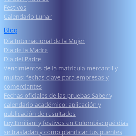
Festivos
Calendario Lunar
Blog
Día Internacional de la Mujer
Día de la Madre
Día del Padre
Vencimientos de la matrícula mercantil y
multas: fechas clave para empresas y
comerciantes
Fechas oficiales de las pruebas Saber y
calendario académico: aplicación y
publicación de resultados
Ley Emiliani y festivos en Colombia: qué días
se trasladan y cómo planificar tus puentes