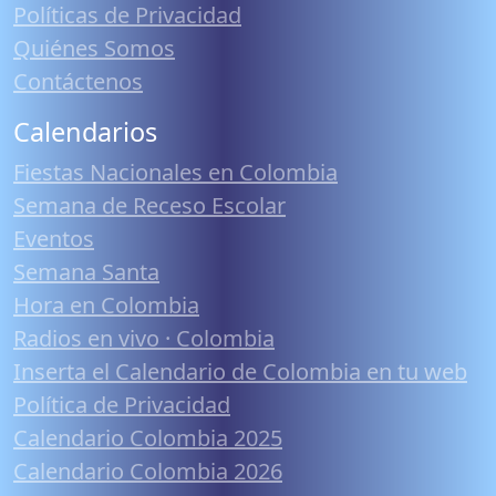
Políticas de Privacidad
Quiénes Somos
Contáctenos
Calendarios
Fiestas Nacionales en Colombia
Semana de Receso Escolar
Eventos
Semana Santa
Hora en Colombia
Radios en vivo · Colombia
Inserta el Calendario de Colombia en tu web
Política de Privacidad
Calendario Colombia 2025
Calendario Colombia 2026