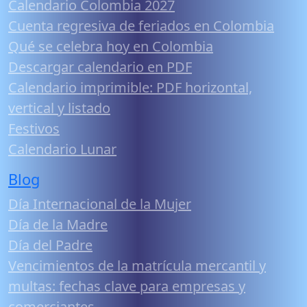
Calendario Colombia 2027
Cuenta regresiva de feriados en Colombia
Qué se celebra hoy en Colombia
Descargar calendario en PDF
Calendario imprimible: PDF horizontal,
vertical y listado
Festivos
Calendario Lunar
Blog
Día Internacional de la Mujer
Día de la Madre
Día del Padre
Vencimientos de la matrícula mercantil y
multas: fechas clave para empresas y
comerciantes