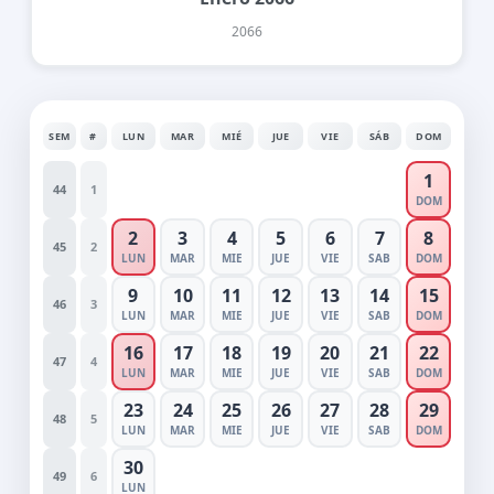
2066
SEM
#
LUN
MAR
MIÉ
JUE
VIE
SÁB
DOM
1
44
1
DOM
2
3
4
5
6
7
8
45
2
LUN
MAR
MIE
JUE
VIE
SAB
DOM
9
10
11
12
13
14
15
46
3
LUN
MAR
MIE
JUE
VIE
SAB
DOM
16
17
18
19
20
21
22
47
4
LUN
MAR
MIE
JUE
VIE
SAB
DOM
23
24
25
26
27
28
29
48
5
LUN
MAR
MIE
JUE
VIE
SAB
DOM
30
49
6
LUN