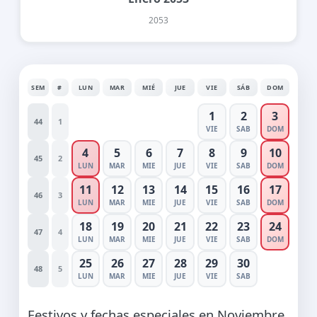
2053
SEM
#
LUN
MAR
MIÉ
JUE
VIE
SÁB
DOM
1
2
3
44
1
VIE
SAB
DOM
4
5
6
7
8
9
10
45
2
LUN
MAR
MIE
JUE
VIE
SAB
DOM
11
12
13
14
15
16
17
46
3
LUN
MAR
MIE
JUE
VIE
SAB
DOM
18
19
20
21
22
23
24
47
4
LUN
MAR
MIE
JUE
VIE
SAB
DOM
25
26
27
28
29
30
48
5
LUN
MAR
MIE
JUE
VIE
SAB
Festivos y fechas especiales en Noviembre