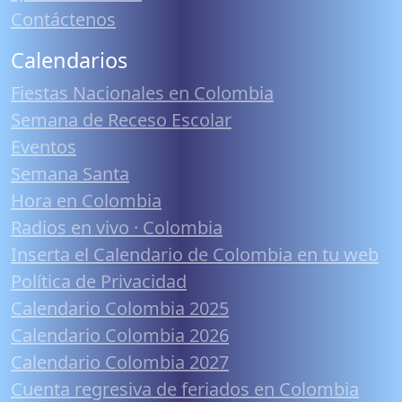
Contáctenos
Calendarios
Fiestas Nacionales en Colombia
Semana de Receso Escolar
Eventos
Semana Santa
Hora en Colombia
Radios en vivo · Colombia
Inserta el Calendario de Colombia en tu web
Política de Privacidad
Calendario Colombia 2025
Calendario Colombia 2026
Calendario Colombia 2027
Cuenta regresiva de feriados en Colombia