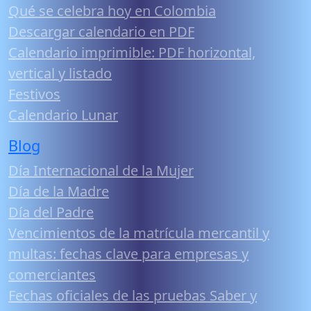
Qué se celebra hoy en Colombia
Descargar calendario en PDF
Calendario imprimible: PDF horizontal,
vertical y listado
Festivos
Calendario Lunar
Blog
Día Internacional de la Mujer
Día de la Madre
Día del Padre
Vencimientos de la matrícula mercantil y
multas: fechas clave para empresas y
comerciantes
Fechas oficiales de las pruebas Saber y