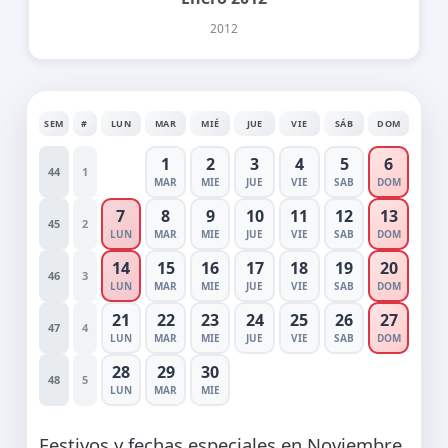
2012
SEM
#
LUN
MAR
MIÉ
JUE
VIE
SÁB
DOM
1
2
3
4
5
6
44
1
MAR
MIE
JUE
VIE
SAB
DOM
7
8
9
10
11
12
13
45
2
LUN
MAR
MIE
JUE
VIE
SAB
DOM
14
15
16
17
18
19
20
46
3
LUN
MAR
MIE
JUE
VIE
SAB
DOM
21
22
23
24
25
26
27
47
4
LUN
MAR
MIE
JUE
VIE
SAB
DOM
28
29
30
48
5
LUN
MAR
MIE
Festivos y fechas especiales en Noviembre