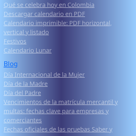
Qué se celebra hoy en Colombia
Descargar calendario en PDF
Calendario imprimible: PDF horizontal,
vertical y listado
Festivos
Calendario Lunar
Blog
Día Internacional de la Mujer
Día de la Madre
Día del Padre
Vencimientos de la matrícula mercantil y
multas: fechas clave para empresas y
comerciantes
Fechas oficiales de las pruebas Saber y