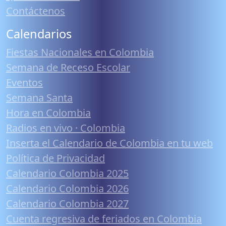
Contáctenos
Calendarios
Fiestas Nacionales en Colombia
Semana de Receso Escolar
Eventos
Semana Santa
Hora en Colombia
Radios en vivo · Colombia
Inserta el Calendario de Colombia en tu web
Política de Privacidad
Calendario Colombia 2025
Calendario Colombia 2026
Calendario Colombia 2027
Cuenta regresiva de feriados en Colombia