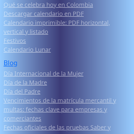
Qué se celebra hoy en Colombia
Descargar calendario en PDF
Calendario imprimible: PDF horizontal,
vertical y listado
Festivos
Calendario Lunar
Blog
Día Internacional de la Mujer
Día de la Madre
Día del Padre
Vencimientos de la matrícula mercantil y
multas: fechas clave para empresas y
comerciantes
Fechas oficiales de las pruebas Saber y