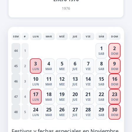
1976
SEM
#
LUN
MAR
MIÉ
JUE
VIE
SÁB
DOM
1
2
44
1
SAB
DOM
3
4
5
6
7
8
9
45
2
LUN
MAR
MIE
JUE
VIE
SAB
DOM
10
11
12
13
14
15
16
46
3
LUN
MAR
MIE
JUE
VIE
SAB
DOM
17
18
19
20
21
22
23
47
4
LUN
MAR
MIE
JUE
VIE
SAB
DOM
24
25
26
27
28
29
30
48
5
LUN
MAR
MIE
JUE
VIE
SAB
DOM
Festivos y fechas especiales en Noviembre