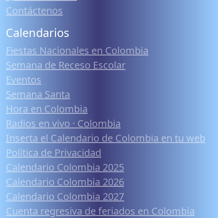
Contáctenos
Calendarios
Fiestas Nacionales en Colombia
Semana de Receso Escolar
Eventos
Semana Santa
Hora en Colombia
Radios en vivo · Colombia
Inserta el Calendario de Colombia en tu web
Política de Privacidad
Calendario Colombia 2025
Calendario Colombia 2026
Calendario Colombia 2027
Cuenta regresiva de feriados en Colombia