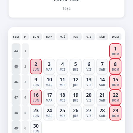
1932
SEM
#
LUN
MAR
MIÉ
JUE
VIE
SÁB
DOM
1
44
1
DOM
2
3
4
5
6
7
8
45
2
LUN
MAR
MIE
JUE
VIE
SAB
DOM
9
10
11
12
13
14
15
46
3
LUN
MAR
MIE
JUE
VIE
SAB
DOM
16
17
18
19
20
21
22
47
4
LUN
MAR
MIE
JUE
VIE
SAB
DOM
23
24
25
26
27
28
29
48
5
LUN
MAR
MIE
JUE
VIE
SAB
DOM
30
49
6
LUN