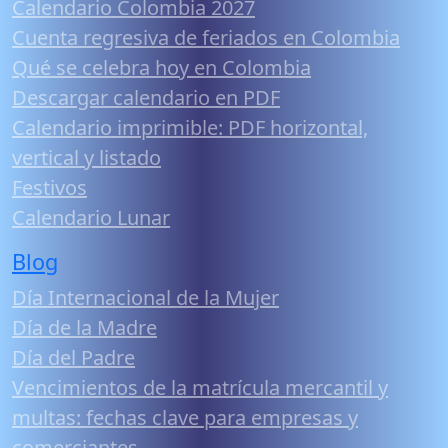
Calendario Colombia 2027
Cuenta regresiva de feriados en Colombia
Qué se celebra hoy en Colombia
Descargar calendario en PDF
Calendario imprimible: PDF horizontal,
vertical y listado
Festivos
Calendario Lunar
Blog
Día Internacional de la Mujer
Día de la Madre
Día del Padre
Vencimientos de la matrícula mercantil y
multas: fechas clave para empresas y
comerciantes