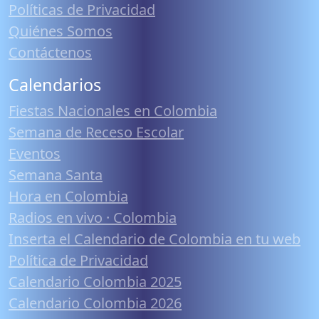
Políticas de Privacidad
Quiénes Somos
Contáctenos
Calendarios
Fiestas Nacionales en Colombia
Semana de Receso Escolar
Eventos
Semana Santa
Hora en Colombia
Radios en vivo · Colombia
Inserta el Calendario de Colombia en tu web
Política de Privacidad
Calendario Colombia 2025
Calendario Colombia 2026