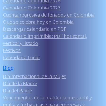
Calendario Colombia 2026
Calendario Colombia 2027
Cuenta regresiva de feriados en Colombia
Qué se celebra hoy en Colombia
Descargar calendario en PDF
Calendario imprimible: PDF horizontal,
vertical y listado
Festivos
Calendario Lunar
Blog
Día Internacional de la Mujer
Día de la Madre
Día del Padre
Vencimientos de la matrícula mercantil y
multas: fechas clave para empresas y