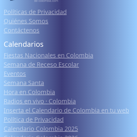
Políticas de Privacidad
Quiénes Somos
Contáctenos
Calendarios
Fiestas Nacionales en Colombia
Semana de Receso Escolar
Eventos
Semana Santa
Hora en Colombia
Radios en vivo · Colombia
Inserta el Calendario de Colombia en tu web
Política de Privacidad
Calendario Colombia 2025