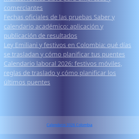
comerciantes
Fechas oficiales de las pruebas Saber y
calendario académico: aplicación y
publicación de resultados
Ley Emiliani y festivos en Colombia: qué días
se trasladan y cómo planificar tus puentes
Calendario laboral 2026: festivos móviles,
reglas de traslado y cómo planificar los
últimos puentes
Calendario 2026 Colombia