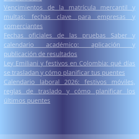
Vencimientos de la matrícula mercantil y
multas: fechas clave para empresas y
comerciantes
Fechas oficiales de las pruebas Saber y
calendario académico: aplicación y
publicación de resultados
Ley Emiliani y festivos en Colombia: qué días
se trasladan y cómo planificar tus puentes
Calendario laboral 2026: festivos móviles,
reglas de traslado y cómo planificar los
últimos puentes