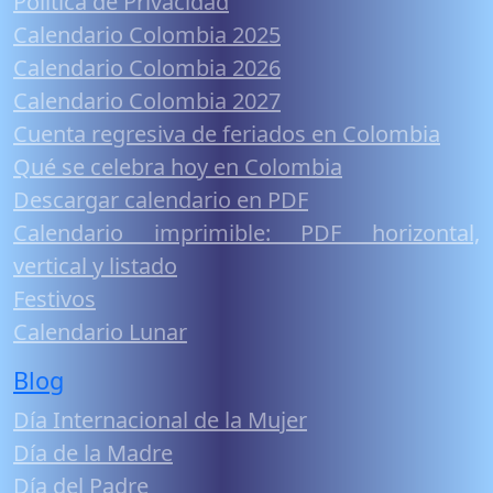
Política de Privacidad
Calendario Colombia 2025
Calendario Colombia 2026
Calendario Colombia 2027
Cuenta regresiva de feriados en Colombia
Qué se celebra hoy en Colombia
Descargar calendario en PDF
Calendario imprimible: PDF horizontal,
vertical y listado
Festivos
Calendario Lunar
Blog
Día Internacional de la Mujer
Día de la Madre
Día del Padre