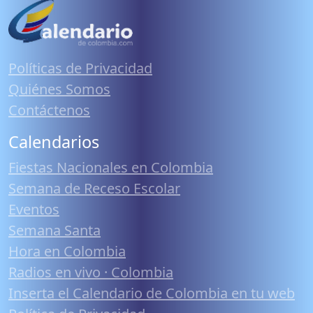
Políticas de Privacidad
Quiénes Somos
Contáctenos
Calendarios
Fiestas Nacionales en Colombia
Semana de Receso Escolar
Eventos
Semana Santa
Hora en Colombia
Radios en vivo · Colombia
Inserta el Calendario de Colombia en tu web