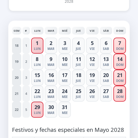
2028
SEM
#
LUN
MAR
MIÉ
JUE
VIE
SÁB
DOM
1
2
3
4
5
6
7
18
1
LUN
MAR
MIE
JUE
VIE
SAB
DOM
8
9
10
11
12
13
14
19
2
LUN
MAR
MIE
JUE
VIE
SAB
DOM
15
16
17
18
19
20
21
20
3
LUN
MAR
MIE
JUE
VIE
SAB
DOM
22
23
24
25
26
27
28
21
4
LUN
MAR
MIE
JUE
VIE
SAB
DOM
29
30
31
22
5
LUN
MAR
MIE
Festivos y fechas especiales en Mayo 2028