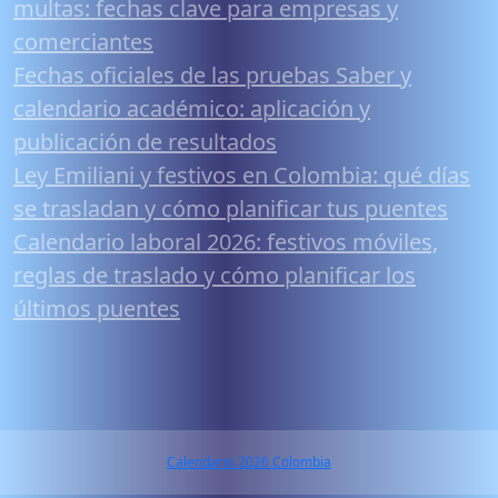
multas: fechas clave para empresas y
comerciantes
Fechas oficiales de las pruebas Saber y
calendario académico: aplicación y
publicación de resultados
Ley Emiliani y festivos en Colombia: qué días
se trasladan y cómo planificar tus puentes
Calendario laboral 2026: festivos móviles,
reglas de traslado y cómo planificar los
últimos puentes
Calendario 2026 Colombia