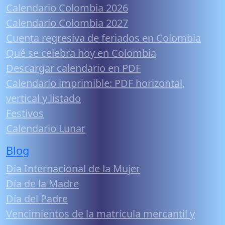
Calendario Colombia 2026
Calendario Colombia 2027
Cuenta regresiva de feriados en Colombia
Qué se celebra hoy en Colombia
Descargar calendario en PDF
Calendario imprimible: PDF horizontal,
vertical y listado
Festivos
Calendario Lunar
Blog
Día Internacional de la Mujer
Día de la Madre
Día del Padre
Vencimientos de la matrícula mercantil y