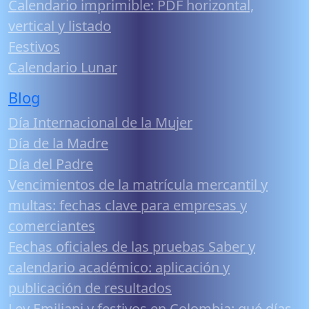
Calendario imprimible: PDF horizontal,
vertical y listado
Festivos
Calendario Lunar
Blog
Día Internacional de la Mujer
Día de la Madre
Día del Padre
Vencimientos de la matrícula mercantil y
multas: fechas clave para empresas y
comerciantes
Fechas oficiales de las pruebas Saber y
calendario académico: aplicación y
publicación de resultados
Ley Emiliani y festivos en Colombia: qué días