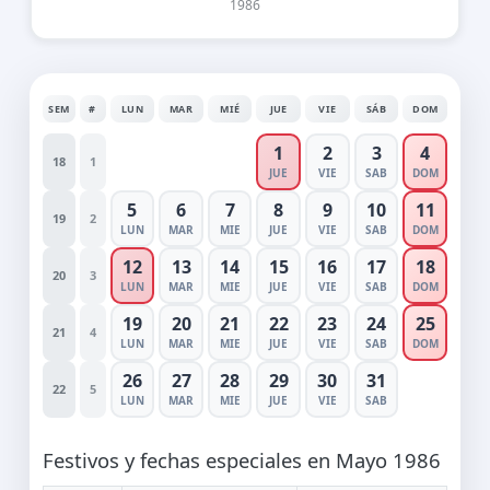
1986
SEM
#
LUN
MAR
MIÉ
JUE
VIE
SÁB
DOM
1
2
3
4
18
1
JUE
VIE
SAB
DOM
5
6
7
8
9
10
11
19
2
LUN
MAR
MIE
JUE
VIE
SAB
DOM
12
13
14
15
16
17
18
20
3
LUN
MAR
MIE
JUE
VIE
SAB
DOM
19
20
21
22
23
24
25
21
4
LUN
MAR
MIE
JUE
VIE
SAB
DOM
26
27
28
29
30
31
22
5
LUN
MAR
MIE
JUE
VIE
SAB
Festivos y fechas especiales en Mayo 1986