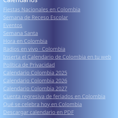
Fiestas Nacionales en Colombia
Semana de Receso Escolar
Eventos
Semana Santa
Hora en Colombia
Radios en vivo · Colombia
Inserta el Calendario de Colombia en tu web
Política de Privacidad
Calendario Colombia 2025
Calendario Colombia 2026
Calendario Colombia 2027
Cuenta regresiva de feriados en Colombia
Qué se celebra hoy en Colombia
Descargar calendario en PDF