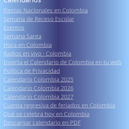
Fiestas Nacionales en Colombia
Semana de Receso Escolar
Eventos
Semana Santa
Hora en Colombia
Radios en vivo · Colombia
Inserta el Calendario de Colombia en tu web
Política de Privacidad
Calendario Colombia 2025
Calendario Colombia 2026
Calendario Colombia 2027
Cuenta regresiva de feriados en Colombia
Qué se celebra hoy en Colombia
Descargar calendario en PDF