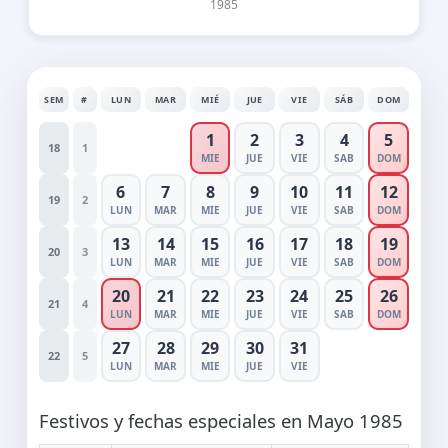
1985
SEM
#
LUN
MAR
MIÉ
JUE
VIE
SÁB
DOM
1
2
3
4
5
18
1
MIE
JUE
VIE
SAB
DOM
6
7
8
9
10
11
12
19
2
LUN
MAR
MIE
JUE
VIE
SAB
DOM
13
14
15
16
17
18
19
20
3
LUN
MAR
MIE
JUE
VIE
SAB
DOM
20
21
22
23
24
25
26
21
4
LUN
MAR
MIE
JUE
VIE
SAB
DOM
27
28
29
30
31
22
5
LUN
MAR
MIE
JUE
VIE
Festivos y fechas especiales en Mayo 1985