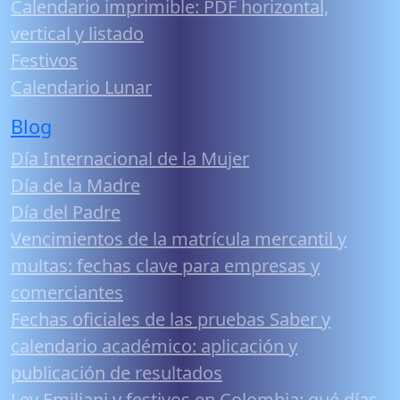
Calendario imprimible: PDF horizontal,
vertical y listado
Festivos
Calendario Lunar
Blog
Día Internacional de la Mujer
Día de la Madre
Día del Padre
Vencimientos de la matrícula mercantil y
multas: fechas clave para empresas y
comerciantes
Fechas oficiales de las pruebas Saber y
calendario académico: aplicación y
publicación de resultados
Ley Emiliani y festivos en Colombia: qué días