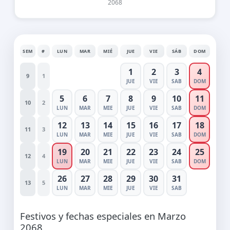
2068
SEM
#
LUN
MAR
MIÉ
JUE
VIE
SÁB
DOM
1
2
3
4
9
1
JUE
VIE
SAB
DOM
5
6
7
8
9
10
11
10
2
LUN
MAR
MIE
JUE
VIE
SAB
DOM
12
13
14
15
16
17
18
11
3
LUN
MAR
MIE
JUE
VIE
SAB
DOM
19
20
21
22
23
24
25
12
4
LUN
MAR
MIE
JUE
VIE
SAB
DOM
26
27
28
29
30
31
13
5
LUN
MAR
MIE
JUE
VIE
SAB
Festivos y fechas especiales en Marzo
2068