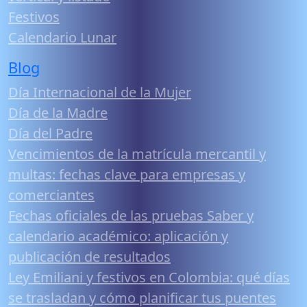
Festivos
Calendario Lunar
Blog
Día Internacional de la Mujer
Día de la Madre
Día del Padre
Vencimientos de la matrícula mercantil y
multas: fechas clave para empresas y
comerciantes
Fechas oficiales de las pruebas Saber y
calendario académico: aplicación y
publicación de resultados
Ley Emiliani y festivos en Colombia: qué días
se trasladan y cómo planificar tus puentes