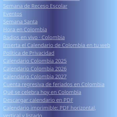
Semana de Receso Escolar
Eventos
Semana Santa
Hora en Colombia
Radios en vivo · Colombia
Inserta el Calendario de Colombia en tu web
Política de Privacidad
Calendario Colombia 2025
Calendario Colombia 2026
Calendario Colombia 2027
Cuenta regresiva de feriados en Colombia
Qué se celebra hoy en Colombia
Descargar calendario en PDF
Calendario imprimible: PDF horizontal,
vertical y listado