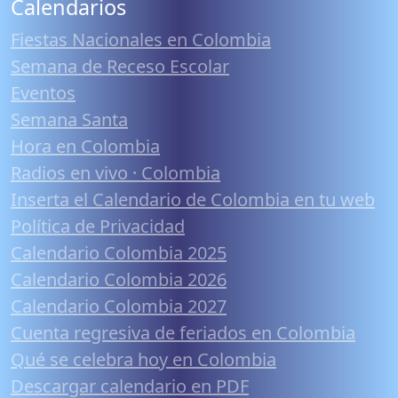
Calendarios
Fiestas Nacionales en Colombia
Semana de Receso Escolar
Eventos
Semana Santa
Hora en Colombia
Radios en vivo · Colombia
Inserta el Calendario de Colombia en tu web
Política de Privacidad
Calendario Colombia 2025
Calendario Colombia 2026
Calendario Colombia 2027
Cuenta regresiva de feriados en Colombia
Qué se celebra hoy en Colombia
Descargar calendario en PDF