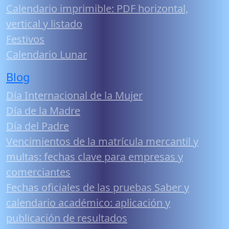
Calendario imprimible: PDF horizontal,
vertical y listado
Festivos
Calendario Lunar
Blog
Día Internacional de la Mujer
Día de la Madre
Día del Padre
Vencimientos de la matrícula mercantil y
multas: fechas clave para empresas y
comerciantes
Fechas oficiales de las pruebas Saber y
calendario académico: aplicación y
publicación de resultados