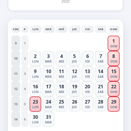
2020
SEM
#
LUN
MAR
MIÉ
JUE
VIE
SÁB
DOM
1
9
1
DOM
2
3
4
5
6
7
8
10
2
LUN
MAR
MIE
JUE
VIE
SAB
DOM
9
10
11
12
13
14
15
11
3
LUN
MAR
MIE
JUE
VIE
SAB
DOM
16
17
18
19
20
21
22
12
4
LUN
MAR
MIE
JUE
VIE
SAB
DOM
23
24
25
26
27
28
29
13
5
LUN
MAR
MIE
JUE
VIE
SAB
DOM
30
31
14
6
LUN
MAR