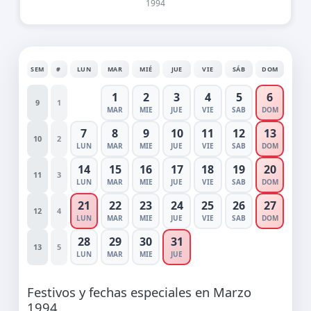
1994
SEM
#
LUN
MAR
MIÉ
JUE
VIE
SÁB
DOM
1
2
3
4
5
6
9
1
MAR
MIE
JUE
VIE
SAB
DOM
7
8
9
10
11
12
13
10
2
LUN
MAR
MIE
JUE
VIE
SAB
DOM
14
15
16
17
18
19
20
11
3
LUN
MAR
MIE
JUE
VIE
SAB
DOM
21
22
23
24
25
26
27
12
4
LUN
MAR
MIE
JUE
VIE
SAB
DOM
28
29
30
31
13
5
LUN
MAR
MIE
JUE
Festivos y fechas especiales en Marzo
1994