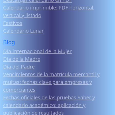
Calendario imprimible: PDF horizontal,
vertical y listado
Festivos
Calendario Lunar
Blog
Día Internacional de la Mujer
Día de la Madre
Día del Padre
Vencimientos de la matrícula mercantil y
multas: fechas clave para empresas y
comerciantes
Fechas oficiales de las pruebas Saber y
calendario académico: aplicación y
publicación de resultados