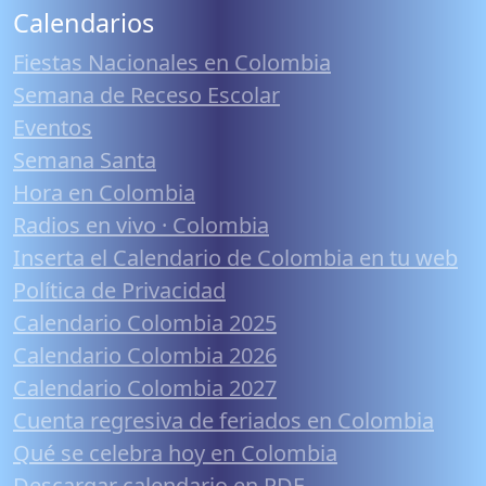
Calendarios
Fiestas Nacionales en Colombia
Semana de Receso Escolar
Eventos
Semana Santa
Hora en Colombia
Radios en vivo · Colombia
Inserta el Calendario de Colombia en tu web
Política de Privacidad
Calendario Colombia 2025
Calendario Colombia 2026
Calendario Colombia 2027
Cuenta regresiva de feriados en Colombia
Qué se celebra hoy en Colombia
Descargar calendario en PDF