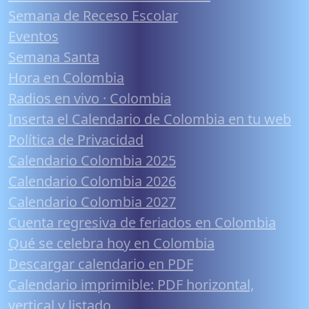
Semana de Receso Escolar
Eventos
Semana Santa
Hora en Colombia
Radios en vivo · Colombia
Inserta el Calendario de Colombia en tu web
Política de Privacidad
Calendario Colombia 2025
Calendario Colombia 2026
Calendario Colombia 2027
Cuenta regresiva de feriados en Colombia
Qué se celebra hoy en Colombia
Descargar calendario en PDF
Calendario imprimible: PDF horizontal,
vertical y listado