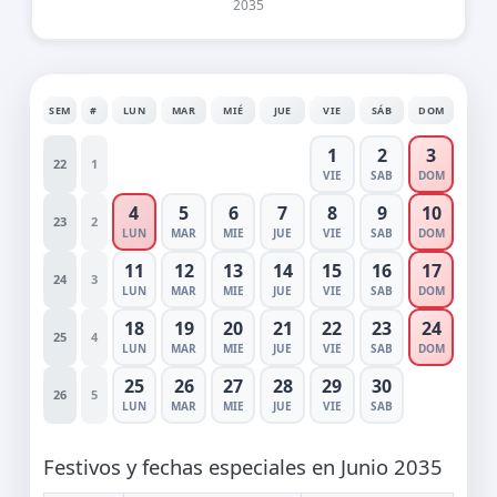
2035
SEM
#
LUN
MAR
MIÉ
JUE
VIE
SÁB
DOM
1
2
3
22
1
VIE
SAB
DOM
4
5
6
7
8
9
10
23
2
LUN
MAR
MIE
JUE
VIE
SAB
DOM
11
12
13
14
15
16
17
24
3
LUN
MAR
MIE
JUE
VIE
SAB
DOM
18
19
20
21
22
23
24
25
4
LUN
MAR
MIE
JUE
VIE
SAB
DOM
25
26
27
28
29
30
26
5
LUN
MAR
MIE
JUE
VIE
SAB
Festivos y fechas especiales en Junio 2035