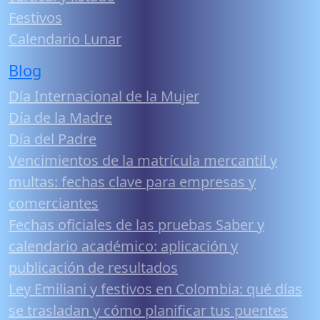
Festivos
Calendario Lunar
Blog
Día Internacional de la Mujer
Día de la Madre
Día del Padre
Vencimientos de la matrícula mercantil y
multas: fechas clave para empresas y
comerciantes
Fechas oficiales de las pruebas Saber y
calendario académico: aplicación y
publicación de resultados
Ley Emiliani y festivos en Colombia: qué días
se trasladan y cómo planificar tus puentes