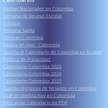
Fiestas Nacionales en Colombia
Semana de Receso Escolar
Eventos
Semana Santa
Hora en Colombia
Radios en vivo · Colombia
Inserta el Calendario de Colombia en tu web
Política de Privacidad
Calendario Colombia 2025
Calendario Colombia 2026
Calendario Colombia 2027
Cuenta regresiva de feriados en Colombia
Qué se celebra hoy en Colombia
Descargar calendario en PDF