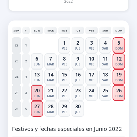
2022
SEM
#
LUN
MAR
MIÉ
JUE
VIE
SÁB
DOM
1
2
3
4
5
22
1
MIE
JUE
VIE
SAB
DOM
6
7
8
9
10
11
12
23
2
LUN
MAR
MIE
JUE
VIE
SAB
DOM
13
14
15
16
17
18
19
24
3
LUN
MAR
MIE
JUE
VIE
SAB
DOM
20
21
22
23
24
25
26
25
4
LUN
MAR
MIE
JUE
VIE
SAB
DOM
27
28
29
30
26
5
LUN
MAR
MIE
JUE
Festivos y fechas especiales en Junio 2022