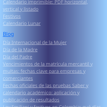
Calendario imprimible: PDF horizontal,
vertical y listado
Festivos
Calendario Lunar
Blog
Día Internacional de la Mujer
Día de la Madre
Día del Padre
Vencimientos de la matrícula mercantil y
multas: fechas clave para empresas y
comerciantes
Fechas oficiales de las pruebas Saber y
calendario académico: aplicación y
publicación de resultados
Ley Emiliani y festivos en Colombia: qué días