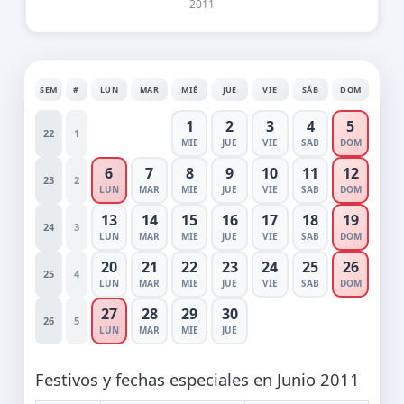
2011
SEM
#
LUN
MAR
MIÉ
JUE
VIE
SÁB
DOM
1
2
3
4
5
22
1
MIE
JUE
VIE
SAB
DOM
6
7
8
9
10
11
12
23
2
LUN
MAR
MIE
JUE
VIE
SAB
DOM
13
14
15
16
17
18
19
24
3
LUN
MAR
MIE
JUE
VIE
SAB
DOM
20
21
22
23
24
25
26
25
4
LUN
MAR
MIE
JUE
VIE
SAB
DOM
27
28
29
30
26
5
LUN
MAR
MIE
JUE
Festivos y fechas especiales en Junio 2011