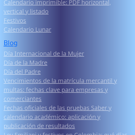
Calendario imprimible: PDF horizontal,
vertical y listado
Festivos
Calendario Lunar
Blog
Día Internacional de la Mujer
Día de la Madre
Día del Padre
Vencimientos de la matrícula mercantil y
multas: fechas clave para empresas y
comerciantes
Fechas oficiales de las pruebas Saber y
calendario académico: aplicación y
publicación de resultados
Ley Emiliani y festivos en Colombia: qué días