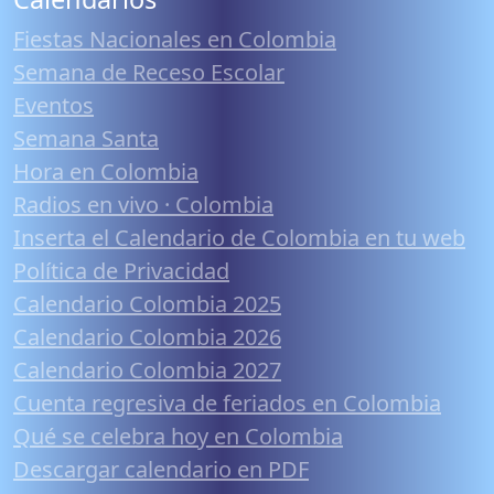
Fiestas Nacionales en Colombia
Semana de Receso Escolar
Eventos
Semana Santa
Hora en Colombia
Radios en vivo · Colombia
Inserta el Calendario de Colombia en tu web
Política de Privacidad
Calendario Colombia 2025
Calendario Colombia 2026
Calendario Colombia 2027
Cuenta regresiva de feriados en Colombia
Qué se celebra hoy en Colombia
Descargar calendario en PDF