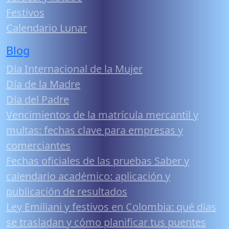
Festivos
Calendario Lunar
Blog
Día Internacional de la Mujer
Día de la Madre
Día del Padre
Vencimientos de la matrícula mercantil y
multas: fechas clave para empresas y
comerciantes
Fechas oficiales de las pruebas Saber y
calendario académico: aplicación y
publicación de resultados
Ley Emiliani y festivos en Colombia: qué días
se trasladan y cómo planificar tus puentes