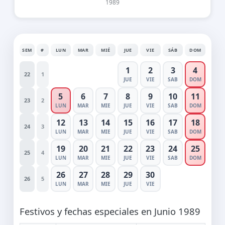
1989
SEM
#
LUN
MAR
MIÉ
JUE
VIE
SÁB
DOM
1
2
3
4
22
1
JUE
VIE
SAB
DOM
5
6
7
8
9
10
11
23
2
LUN
MAR
MIE
JUE
VIE
SAB
DOM
12
13
14
15
16
17
18
24
3
LUN
MAR
MIE
JUE
VIE
SAB
DOM
19
20
21
22
23
24
25
25
4
LUN
MAR
MIE
JUE
VIE
SAB
DOM
26
27
28
29
30
26
5
LUN
MAR
MIE
JUE
VIE
Festivos y fechas especiales en Junio 1989