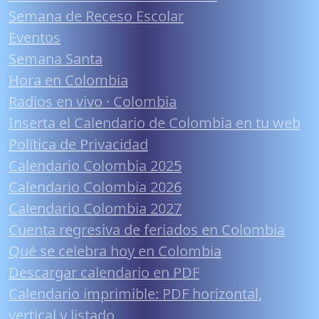
Semana de Receso Escolar
Eventos
Semana Santa
Hora en Colombia
Radios en vivo · Colombia
Inserta el Calendario de Colombia en tu web
Política de Privacidad
Calendario Colombia 2025
Calendario Colombia 2026
Calendario Colombia 2027
Cuenta regresiva de feriados en Colombia
Qué se celebra hoy en Colombia
Descargar calendario en PDF
Calendario imprimible: PDF horizontal,
vertical y listado