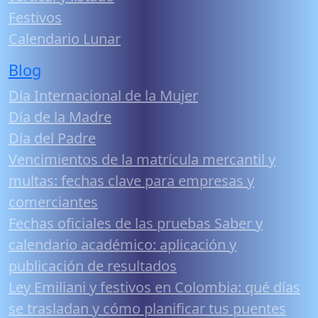
Festivos
Calendario Lunar
Blog
Día Internacional de la Mujer
Día de la Madre
Día del Padre
Vencimientos de la matrícula mercantil y
multas: fechas clave para empresas y
comerciantes
Fechas oficiales de las pruebas Saber y
calendario académico: aplicación y
publicación de resultados
Ley Emiliani y festivos en Colombia: qué días
se trasladan y cómo planificar tus puentes