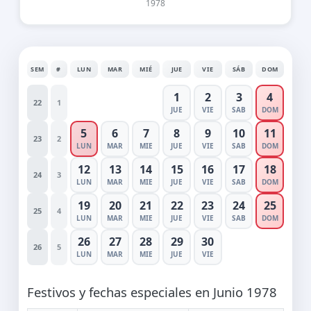
1978
SEM
#
LUN
MAR
MIÉ
JUE
VIE
SÁB
DOM
1
2
3
4
22
1
JUE
VIE
SAB
DOM
5
6
7
8
9
10
11
23
2
LUN
MAR
MIE
JUE
VIE
SAB
DOM
12
13
14
15
16
17
18
24
3
LUN
MAR
MIE
JUE
VIE
SAB
DOM
19
20
21
22
23
24
25
25
4
LUN
MAR
MIE
JUE
VIE
SAB
DOM
26
27
28
29
30
26
5
LUN
MAR
MIE
JUE
VIE
Festivos y fechas especiales en Junio 1978