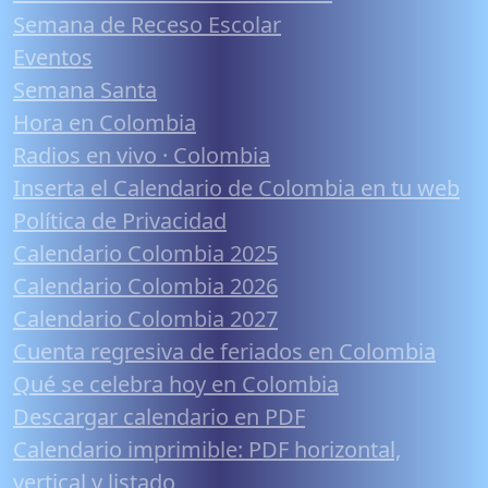
Semana de Receso Escolar
Eventos
Semana Santa
Hora en Colombia
Radios en vivo · Colombia
Inserta el Calendario de Colombia en tu web
Política de Privacidad
Calendario Colombia 2025
Calendario Colombia 2026
Calendario Colombia 2027
Cuenta regresiva de feriados en Colombia
Qué se celebra hoy en Colombia
Descargar calendario en PDF
Calendario imprimible: PDF horizontal,
vertical y listado