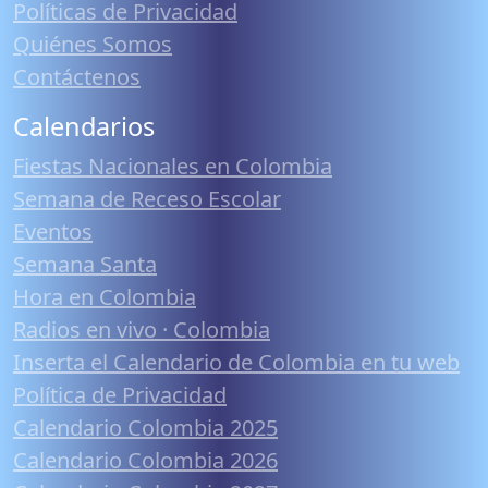
Políticas de Privacidad
Quiénes Somos
Contáctenos
Calendarios
Fiestas Nacionales en Colombia
Semana de Receso Escolar
Eventos
Semana Santa
Hora en Colombia
Radios en vivo · Colombia
Inserta el Calendario de Colombia en tu web
Política de Privacidad
Calendario Colombia 2025
Calendario Colombia 2026