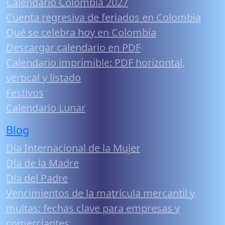
Calendario Colombia 2027
Cuenta regresiva de feriados en Colombia
Qué se celebra hoy en Colombia
Descargar calendario en PDF
Calendario imprimible: PDF horizontal,
vertical y listado
Festivos
Calendario Lunar
Blog
Día Internacional de la Mujer
Día de la Madre
Día del Padre
Vencimientos de la matrícula mercantil y
multas: fechas clave para empresas y
comerciantes