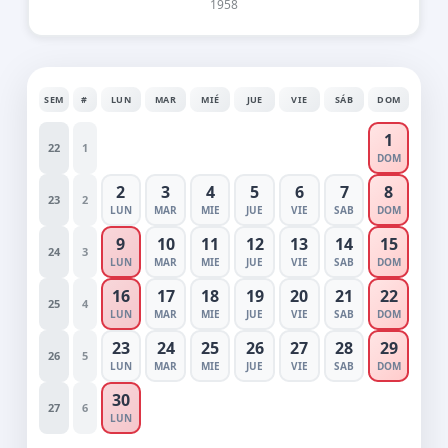
1958
SEM
#
LUN
MAR
MIÉ
JUE
VIE
SÁB
DOM
1
22
1
DOM
2
3
4
5
6
7
8
23
2
LUN
MAR
MIE
JUE
VIE
SAB
DOM
9
10
11
12
13
14
15
24
3
LUN
MAR
MIE
JUE
VIE
SAB
DOM
16
17
18
19
20
21
22
25
4
LUN
MAR
MIE
JUE
VIE
SAB
DOM
23
24
25
26
27
28
29
26
5
LUN
MAR
MIE
JUE
VIE
SAB
DOM
30
27
6
LUN