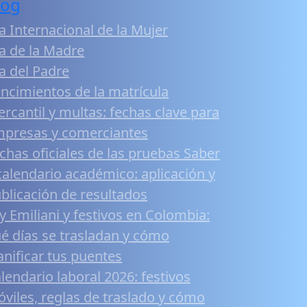
log
a Internacional de la Mujer
a de la Madre
a del Padre
ncimientos de la matrícula
rcantil y multas: fechas clave para
presas y comerciantes
chas oficiales de las pruebas Saber
calendario académico: aplicación y
blicación de resultados
y Emiliani y festivos en Colombia:
é días se trasladan y cómo
anificar tus puentes
lendario laboral 2026: festivos
viles, reglas de traslado y cómo