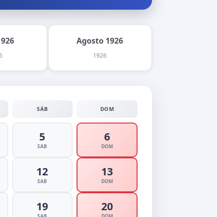
1926
Agosto 1926
6
1926
SÁB
DOM
5
6
SAB
DOM
12
13
SAB
DOM
19
20
SAB
DOM