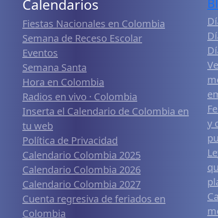
Calendarios
B
Dí
Fiestas Nacionales en Colombia
Dí
Semana de Receso Escolar
Dí
Eventos
Ve
Semana Santa
me
Hora en Colombia
em
Radios en vivo · Colombia
Fe
Inserta el Calendario de Colombia en
y 
tu web
pu
Política de Privacidad
Le
Calendario Colombia 2025
qu
Calendario Colombia 2026
pl
Calendario Colombia 2027
Ca
Cuenta regresiva de feriados en
mó
Colombia