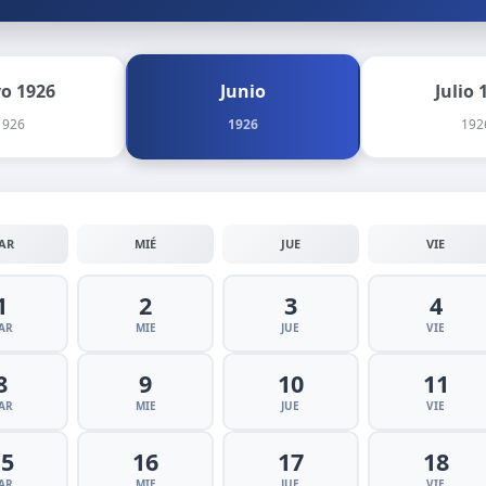
o 1926
Junio
Julio 
1926
1926
192
AR
MIÉ
JUE
VIE
1
2
3
4
AR
MIE
JUE
VIE
8
9
10
11
AR
MIE
JUE
VIE
15
16
17
18
AR
MIE
JUE
VIE