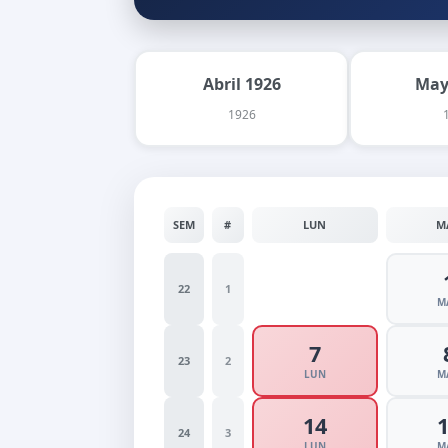
Abril 1926
May
1926
SEM
#
LUN
M
22
1
M
7
23
2
LUN
M
14
24
3
LUN
M