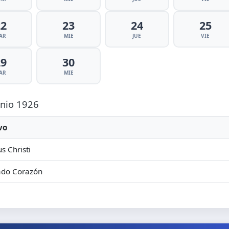
22
23
24
25
AR
MIE
JUE
VIE
29
30
AR
MIE
unio 1926
vo
s Christi
ado Corazón