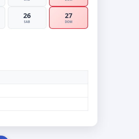
26
27
SAB
DOM