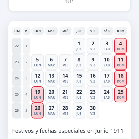
1911
SEM
#
LUN
MAR
MIÉ
JUE
VIE
SÁB
DOM
1
2
3
4
22
1
JUE
VIE
SAB
DOM
5
6
7
8
9
10
11
23
2
LUN
MAR
MIE
JUE
VIE
SAB
DOM
12
13
14
15
16
17
18
24
3
LUN
MAR
MIE
JUE
VIE
SAB
DOM
19
20
21
22
23
24
25
25
4
LUN
MAR
MIE
JUE
VIE
SAB
DOM
26
27
28
29
30
26
5
LUN
MAR
MIE
JUE
VIE
Festivos y fechas especiales en Junio 1911