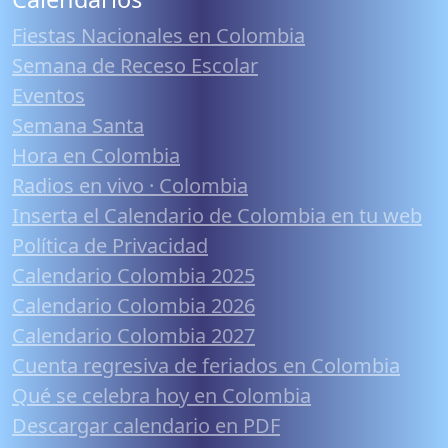
Fiestas Nacionales en Colombia
Semana de Receso Escolar
Eventos
Semana Santa
Hora en Colombia
Radios en vivo · Colombia
Inserta el Calendario de Colombia en tu web
Política de Privacidad
Calendario Colombia 2025
Calendario Colombia 2026
Calendario Colombia 2027
Cuenta regresiva de feriados en Colombia
Qué se celebra hoy en Colombia
Descargar calendario en PDF