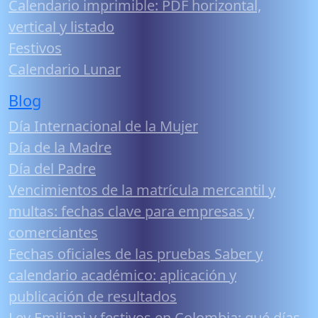
Calendario imprimible: PDF horizontal,
vertical y listado
Festivos
Calendario Lunar
Blog
Día Internacional de la Mujer
Día de la Madre
Día del Padre
Vencimientos de la matrícula mercantil y
multas: fechas clave para empresas y
comerciantes
Fechas oficiales de las pruebas Saber y
calendario académico: aplicación y
publicación de resultados
Ley Emiliani y festivos en Colombia: qué días