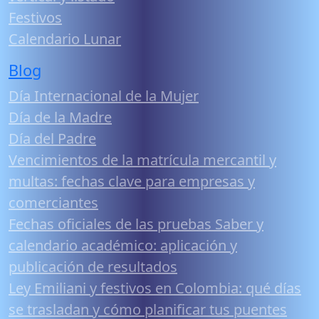
Festivos
Calendario Lunar
Blog
Día Internacional de la Mujer
Día de la Madre
Día del Padre
Vencimientos de la matrícula mercantil y
multas: fechas clave para empresas y
comerciantes
Fechas oficiales de las pruebas Saber y
calendario académico: aplicación y
publicación de resultados
Ley Emiliani y festivos en Colombia: qué días
se trasladan y cómo planificar tus puentes