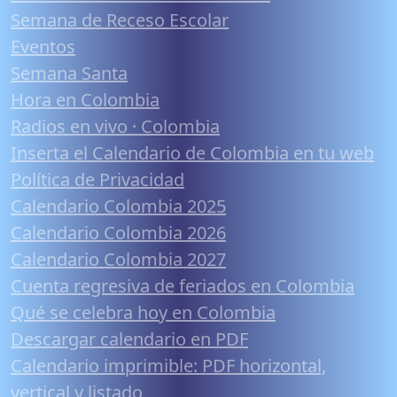
Semana de Receso Escolar
Eventos
Semana Santa
Hora en Colombia
Radios en vivo · Colombia
Inserta el Calendario de Colombia en tu web
Política de Privacidad
Calendario Colombia 2025
Calendario Colombia 2026
Calendario Colombia 2027
Cuenta regresiva de feriados en Colombia
Qué se celebra hoy en Colombia
Descargar calendario en PDF
Calendario imprimible: PDF horizontal,
vertical y listado