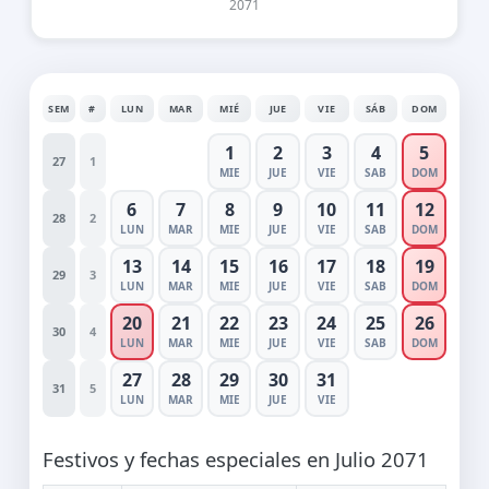
2071
SEM
#
LUN
MAR
MIÉ
JUE
VIE
SÁB
DOM
1
2
3
4
5
27
1
MIE
JUE
VIE
SAB
DOM
6
7
8
9
10
11
12
28
2
LUN
MAR
MIE
JUE
VIE
SAB
DOM
13
14
15
16
17
18
19
29
3
LUN
MAR
MIE
JUE
VIE
SAB
DOM
20
21
22
23
24
25
26
30
4
LUN
MAR
MIE
JUE
VIE
SAB
DOM
27
28
29
30
31
31
5
LUN
MAR
MIE
JUE
VIE
Festivos y fechas especiales en Julio 2071