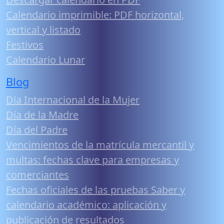
Calendario imprimible: PDF horizontal,
vertical y listado
Festivos
Calendario Lunar
Blog
Día Internacional de la Mujer
Día de la Madre
Día del Padre
Vencimientos de la matrícula mercantil y
multas: fechas clave para empresas y
comerciantes
Fechas oficiales de las pruebas Saber y
calendario académico: aplicación y
publicación de resultados