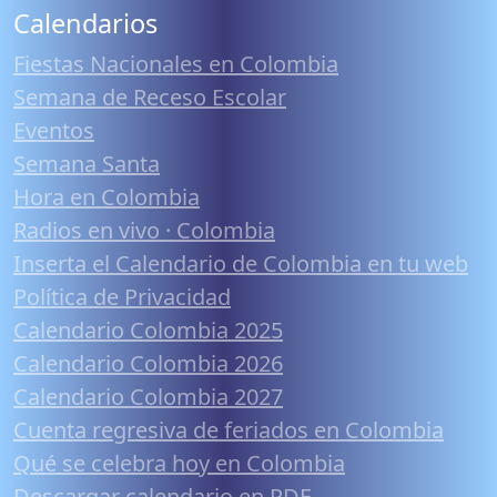
Calendarios
Fiestas Nacionales en Colombia
Semana de Receso Escolar
Eventos
Semana Santa
Hora en Colombia
Radios en vivo · Colombia
Inserta el Calendario de Colombia en tu web
Política de Privacidad
Calendario Colombia 2025
Calendario Colombia 2026
Calendario Colombia 2027
Cuenta regresiva de feriados en Colombia
Qué se celebra hoy en Colombia
Descargar calendario en PDF