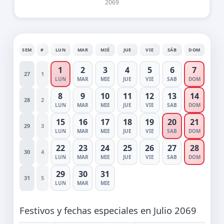
2069
SEM
#
LUN
MAR
MIÉ
JUE
VIE
SÁB
DOM
1
2
3
4
5
6
7
27
1
LUN
MAR
MIE
JUE
VIE
SAB
DOM
8
9
10
11
12
13
14
28
2
LUN
MAR
MIE
JUE
VIE
SAB
DOM
15
16
17
18
19
20
21
29
3
LUN
MAR
MIE
JUE
VIE
SAB
DOM
22
23
24
25
26
27
28
30
4
LUN
MAR
MIE
JUE
VIE
SAB
DOM
29
30
31
31
5
LUN
MAR
MIE
Festivos y fechas especiales en Julio 2069