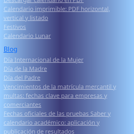
Calendario imprimible: PDF horizontal,
vertical y listado
Festivos
Calendario Lunar
Blog
Día Internacional de la Mujer
Día de la Madre
Día del Padre
Vencimientos de la matrícula mercantil y
multas: fechas clave para empresas y
comerciantes
Fechas oficiales de las pruebas Saber y
calendario académico: aplicación y
publicación de resultados