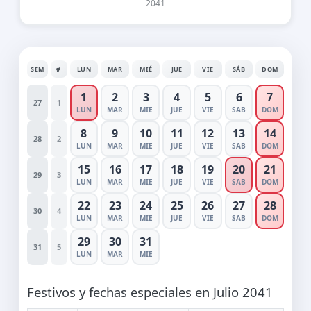
2041
SEM
#
LUN
MAR
MIÉ
JUE
VIE
SÁB
DOM
1
2
3
4
5
6
7
27
1
LUN
MAR
MIE
JUE
VIE
SAB
DOM
8
9
10
11
12
13
14
28
2
LUN
MAR
MIE
JUE
VIE
SAB
DOM
15
16
17
18
19
20
21
29
3
LUN
MAR
MIE
JUE
VIE
SAB
DOM
22
23
24
25
26
27
28
30
4
LUN
MAR
MIE
JUE
VIE
SAB
DOM
29
30
31
31
5
LUN
MAR
MIE
Festivos y fechas especiales en Julio 2041