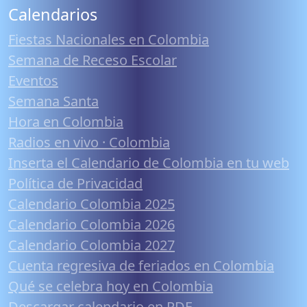
Calendarios
Fiestas Nacionales en Colombia
Semana de Receso Escolar
Eventos
Semana Santa
Hora en Colombia
Radios en vivo · Colombia
Inserta el Calendario de Colombia en tu web
Política de Privacidad
Calendario Colombia 2025
Calendario Colombia 2026
Calendario Colombia 2027
Cuenta regresiva de feriados en Colombia
Qué se celebra hoy en Colombia
Descargar calendario en PDF