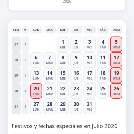
2026
SEM
#
LUN
MAR
MIÉ
JUE
VIE
SÁB
DOM
1
2
3
4
5
27
1
MIE
JUE
VIE
SAB
DOM
6
7
8
9
10
11
12
28
2
LUN
MAR
MIE
JUE
VIE
SAB
DOM
13
14
15
16
17
18
19
29
3
LUN
MAR
MIE
JUE
VIE
SAB
DOM
20
21
22
23
24
25
26
30
4
LUN
MAR
MIE
JUE
VIE
SAB
DOM
27
28
29
30
31
31
5
LUN
MAR
MIE
JUE
VIE
Festivos y fechas especiales en Julio 2026