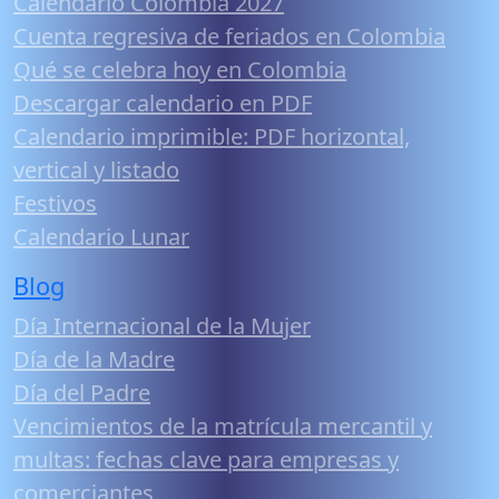
Calendario Colombia 2027
Cuenta regresiva de feriados en Colombia
Qué se celebra hoy en Colombia
Descargar calendario en PDF
Calendario imprimible: PDF horizontal,
vertical y listado
Festivos
Calendario Lunar
Blog
Día Internacional de la Mujer
Día de la Madre
Día del Padre
Vencimientos de la matrícula mercantil y
multas: fechas clave para empresas y
comerciantes