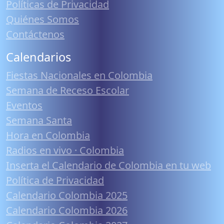
Políticas de Privacidad
Quiénes Somos
Contáctenos
Calendarios
Fiestas Nacionales en Colombia
Semana de Receso Escolar
Eventos
Semana Santa
Hora en Colombia
Radios en vivo · Colombia
Inserta el Calendario de Colombia en tu web
Política de Privacidad
Calendario Colombia 2025
Calendario Colombia 2026